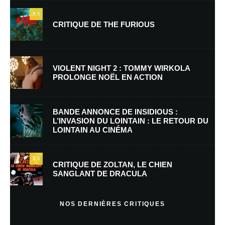
9.5
CRITIQUE DE THE FURIOUS
Nom
*
VIOLENT NIGHT 2 : TOMMY WIRKOLA
PROLONGE NOËL EN ACTION
E-mail
*
Site web
BANDE ANNONCE DE INSIDIOUS :
L’INVASION DU LOINTAIN : LE RETOUR DU
LOINTAIN AU CINÉMA
Enregistrer mon nom, mon e-mail et mon site dans le navigateur pour
mon prochain commentaire.
7.5
CRITIQUE DE ZOLTAN, LE CHIEN
SANGLANT DE DRACULA
En savoir
plus sur la façon dont les données de vos commentaires sont
NOS DERNIÈRES CRITIQUES
traitées