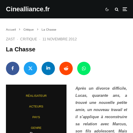
Cinealliance.fr
Accueil
Critique
La Chasse
ZAST
·
CRITIQUE
·
11 NOVEMBRE 2012
La Chasse
Après un divorce difficile,
Lucas, quarante ans, a
RÉALISATEUR
trouvé une nouvelle petite
ACTEURS
amie, un nouveau travail et
il s’applique à reconstruire
PAYS
sa relation avec Marcus,
GENRE
son fils adolescent. Mais