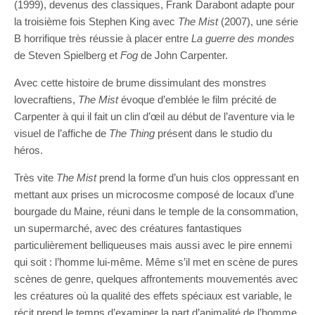
(1999), devenus des classiques, Frank Darabont adapte pour
la troisième fois Stephen King avec
The Mist
(2007), une série
B horrifique très réussie à placer entre
La guerre des mondes
de Steven Spielberg et
Fog
de John Carpenter.
Avec cette histoire de brume dissimulant des monstres
lovecraftiens,
The Mist
évoque d’emblée le film précité de
Carpenter à qui il fait un clin d’œil au début de l’aventure via le
visuel de l’affiche de
The Thing
présent dans le studio du
héros.
Très vite
The Mist
prend la forme d’un huis clos oppressant en
mettant aux prises un microcosme composé de locaux d’une
bourgade du Maine, réuni dans le temple de la consommation,
un supermarché, avec des créatures fantastiques
particulièrement belliqueuses mais aussi avec le pire ennemi
qui soit : l’homme lui-même. Même s’il met en scène de pures
scènes de genre, quelques affrontements mouvementés avec
les créatures où la qualité des effets spéciaux est variable, le
récit prend le temps d’examiner la part d’animalité de l’homme