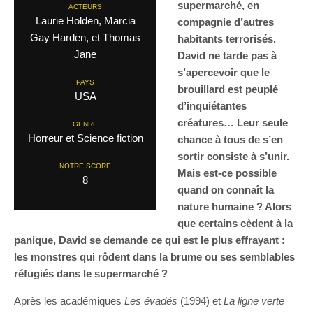
supermarché, en
ACTEURS
Laurie Holden, Marcia
compagnie d’autres
Gay Harden, et Thomas
habitants terrorisés.
Jane
David ne tarde pas à
s’apercevoir que le
PAYS
brouillard est peuplé
USA
d’inquiétantes
créatures… Leur seule
GENRE
Horreur et Science fiction
chance à tous de s’en
sortir consiste à s’unir.
NOTRE SCORE
Mais est-ce possible
8
quand on connaît la
nature humaine ? Alors
que certains cèdent à la
panique, David se demande ce qui est le plus effrayant :
les monstres qui rôdent dans la brume ou ses semblables
réfugiés dans le supermarché ?
Après les académiques
Les évadés
(1994) et
La ligne verte