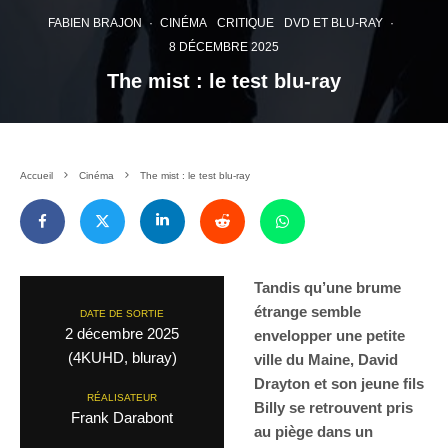
FABIEN BRAJON
·
CINÉMA
CRITIQUE
DVD ET BLU-RAY
·
8 DÉCEMBRE 2025
The mist : le test blu-ray
Accueil
Cinéma
The mist : le test blu-ray
Tandis qu’une brume
étrange semble
DATE DE SORTIE
2 décembre 2025
envelopper une petite
(4KUHD, bluray)
ville du Maine, David
Drayton et son jeune fils
RÉALISATEUR
Billy se retrouvent pris
Frank Darabont
au piège dans un