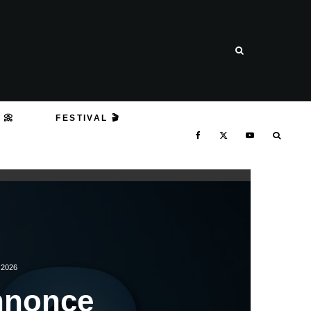
 📀
FESTIVAL 🎬
 2026
nnonce