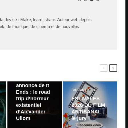
Ma devise : Make, learn, share. Auteur web depuis
ek, de musique, de cinéma et de nouvelles
PAR
ZAST
Bande
annonce de It
PAR
YANICK RUF
Ends : le road
trip d’horreur
ESTIVALES
existentiel
2026 DU FILM
d’Alexander
ARTISANAL :
Ullom
le jury