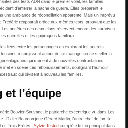
nantes des tests ADN dans le premier volet, les familles
cident d’enterrer la hache de guerre. Elles préparent le
ns une ambiance de réconciliation apparente. Mais un imprévu
de Frédéric réapparaît grâce aux mêmes tests, prouvant que les
aux. Les ancêtres des deux clans réservent encore des surprises
les querelles et les quiproquos familiaux.
es liens entre les personnages en explorant les secrets
s tensions resurgissent autour de ce mariage censé sceller la
généalogiques qui mènent à de nouvelles confrontations
e met en scène ces rebondissements, soulignant l’humour
estraux qui divisent à nouveau les familles.
 et l’équipe
édéric Bouvier-Sauvage, le patriarche excentrique vu dans Les
se . Didier Bourdon joue Gérard Martin, l’autre chef de famille,
Les Trois Frères .
Sylvie Testud
complète le trio principal dans