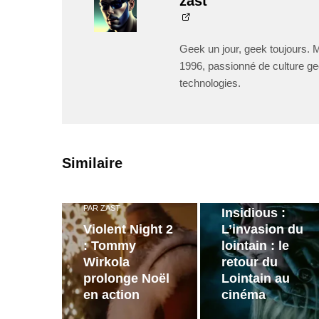
zast
Geek un jour, geek toujours. 
1996, passionné de culture ge
technologies.
PAR
ZAST
Similaire
Bande
annonce de
PAR
ZAST
Insidious :
Violent Night 2
L’invasion du
: Tommy
lointain : le
Wirkola
retour du
prolonge Noël
Lointain au
en action
cinéma