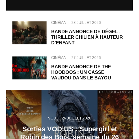
CINÉMA
·
28 JUILLET 2026
BANDE ANNONCE DE DÉGEL :
THRILLER CHILIEN À HAUTEUR
D’ENFANT
CINÉMA
·
27 JUILLET 2026
BANDE ANNONCE DE THE
HOODOOS : UN CASSE
VAUDOU DANS LE BAYOU
VOD
·
26 JUILLET 2026
Sorties VOD US : Supergirl et
Robin des Bois, semaine du 26