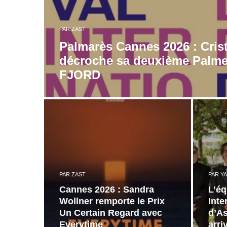
PAR
ZAST
Palmarès Cannes 2026 : Cris
décroche sa deuxième Palme
FJORD
PAR
ZAST
PAR
YA
Cannes 2026 : Sandra
L’éq
Wollner remporte le Prix
Inte
Un Certain Regard avec
d’As
Everytime
arri