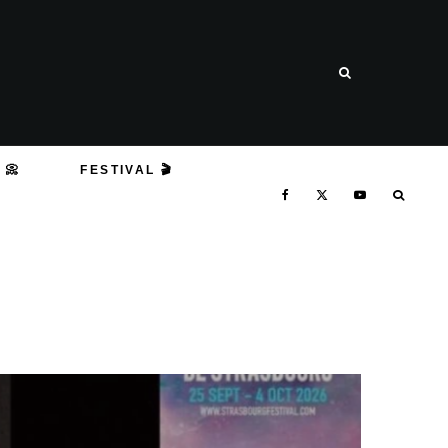
 📀
FESTIVAL 🎬