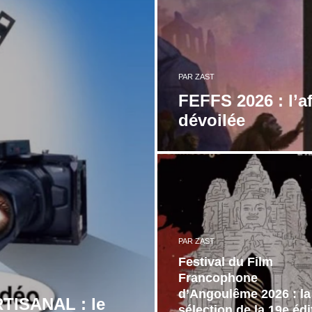
PAR
ZAST
FEFFS 2026 : l’af
dévoilée
PAR
ZAST
Festival du Film
Francophone
d’Angoulême 2026 : la
TISANAL : le
sélection de la 19e édi