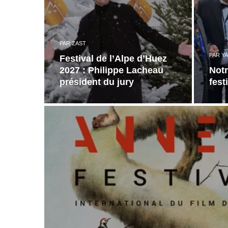
PAR
ZAST
PAR
YA
Festival de l’Alpe d’Huez
2027 : Philippe Lacheau
Notr
président du jury
fest