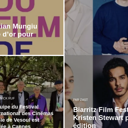
tian Mungiu
 d’or pour
NICK RUF
PAR
ZAST
uipe du Festival
Biarritz Film Fe
rnational des Cinémas
Kristen Stewart p
ie de Vesoul est
édition
vée à Cannes