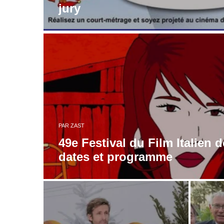
jury
PAR
ZAST
49e Festival du Film Italien d
dates et programme