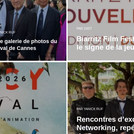
PAR
ZAST
NICK RUF
Biarritz Film Fe
e galerie de photos du
le signe de la j
ival de Cannes
PAR
YANICK RUF
Rencontres d’exc
Networking, repé