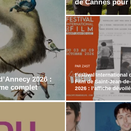
de Cannes pour 
PAR
ZAST
Festival International 
 d’Annecy 2026 :
Film de Saint-Jean-de
mme complet
2026 : l’affiche dévoil