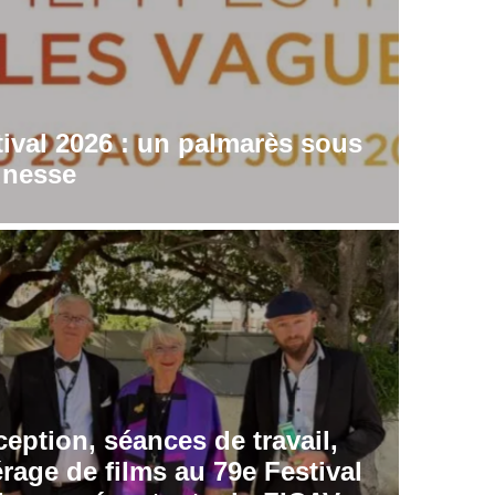
stival 2026 : un palmarès sous
eunesse
eption, séances de travail,
rage de films au 79e Festival