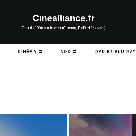
Cinealliance.fr
Depuis 1998 sur le web (Cinéma, DVD et festivals)
CINÉMA 🎞️
VOD 📺
DVD ET BLU-RAY