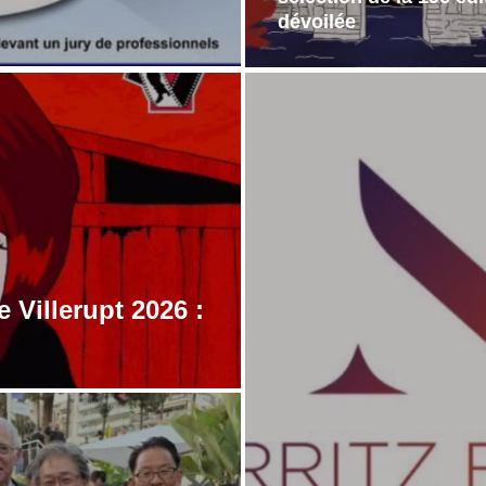
dévoilée
e Villerupt 2026 :