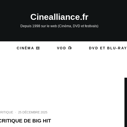
Cinealliance.fr
Depuis 1998 sur le web (Cinéma, DVD et festivals)
CINÉMA 🎞️
VOD 📺
DVD ET BLU-RAY
RITIQUE
·
25 DÉCEMBRE 2025
CRITIQUE DE BIG HIT