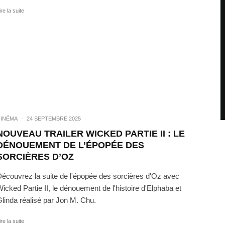
ire la suite
INÉMA
·
24 SEPTEMBRE 2025
NOUVEAU TRAILER WICKED PARTIE II : LE
DÉNOUEMENT DE L’ÉPOPÉE DES
SORCIÈRES D’OZ
écouvrez la suite de l'épopée des sorcières d'Oz avec
icked Partie II, le dénouement de l'histoire d'Elphaba et
linda réalisé par Jon M. Chu.
ire la suite