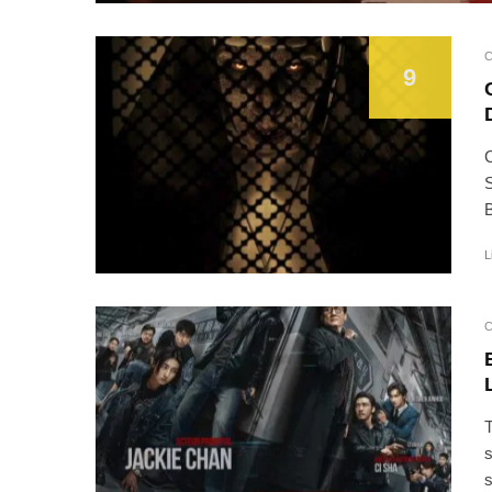
C
9
C
S
B
L
C
T
s
s