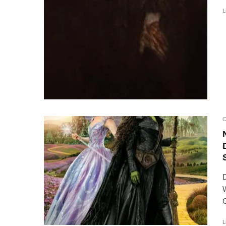
L
C
D
W
G
L