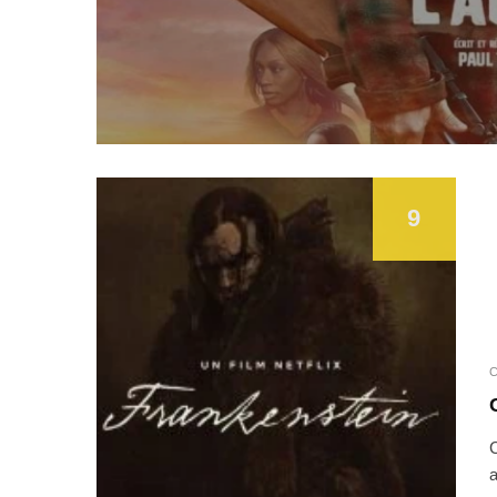
9
C
C
a