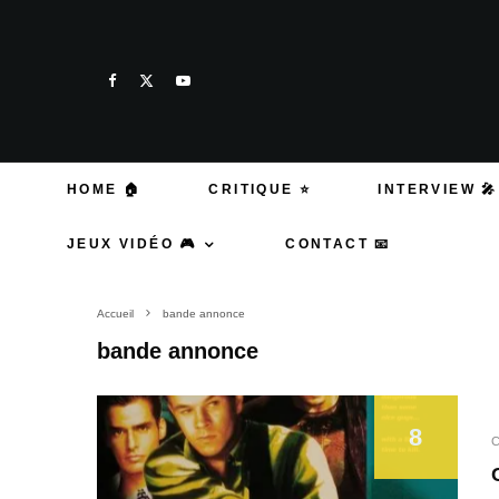
HOME 🏠
CRITIQUE ⭐
INTERVIEW 🎤
JEUX VIDÉO 🎮
CONTACT 📧
Accueil
bande annonce
bande annonce
8
C