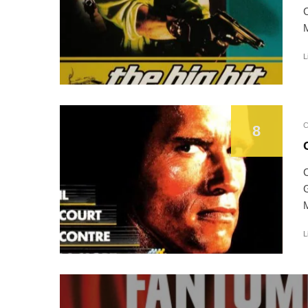
C
M
L
C
8
C
G
M
L