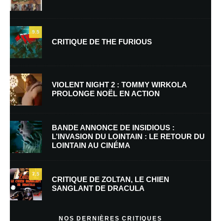
9.5
CRITIQUE DE THE FURIOUS
Nom
*
VIOLENT NIGHT 2 : TOMMY WIRKOLA
PROLONGE NOËL EN ACTION
E-mail
*
Site web
BANDE ANNONCE DE INSIDIOUS :
L’INVASION DU LOINTAIN : LE RETOUR DU
LOINTAIN AU CINÉMA
Enregistrer mon nom, mon e-mail et mon site dans le navigateur pour
mon prochain commentaire.
7.5
CRITIQUE DE ZOLTAN, LE CHIEN
SANGLANT DE DRACULA
En savoir
plus sur la façon dont les données de vos commentaires sont
NOS DERNIÈRES CRITIQUES