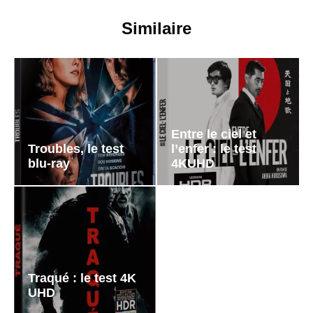
Similaire
Entre le ciel et
Troubles, le test
l’enfer : le test
blu-ray
4KUHD
Traqué : le test 4K
UHD