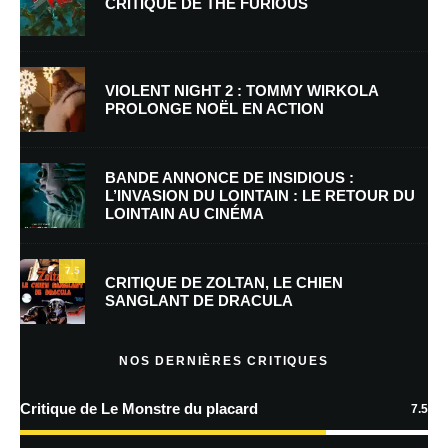
CRITIQUE DE THE FURIOUS
Nom
*
VIOLENT NIGHT 2 : TOMMY WIRKOLA
PROLONGE NOËL EN ACTION
E-mail
*
Site web
BANDE ANNONCE DE INSIDIOUS :
L’INVASION DU LOINTAIN : LE RETOUR DU
LOINTAIN AU CINÉMA
Enregistrer mon nom, mon e-mail et mon site dans le navigateur pour
mon prochain commentaire.
7.5
CRITIQUE DE ZOLTAN, LE CHIEN
SANGLANT DE DRACULA
En savoir
plus sur la façon dont les données de vos commentaires sont
NOS DERNIÈRES CRITIQUES
traitées
Critique de Le Monstre du placard
7.5