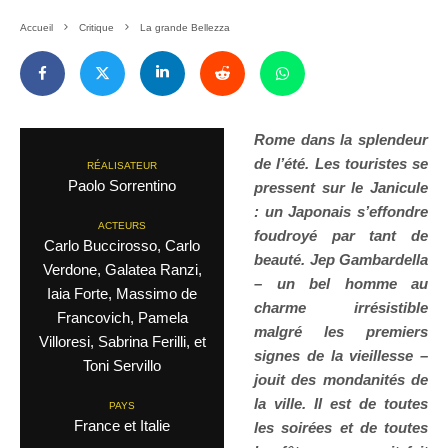
Accueil
Critique
La grande Bellezza
Rome dans la splendeur
de l’été. Les touristes se
RÉALISATEUR
Paolo Sorrentino
pressent sur le Janicule
: un Japonais s’effondre
ACTEURS
foudroyé par tant de
Carlo Buccirosso, Carlo
beauté. Jep Gambardella
Verdone, Galatea Ranzi,
– un bel homme au
Iaia Forte, Massimo de
charme irrésistible
Francovich, Pamela
malgré les premiers
Villoresi, Sabrina Ferilli, et
signes de la vieillesse –
Toni Servillo
jouit des mondanités de
la ville. Il est de toutes
PAYS
France et Italie
les soirées et de toutes