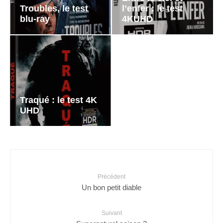
Troubles, le test
l’enfer : le test
blu-ray
4KUHD
Traqué : le test 4K
UHD
Précédent
Un bon petit diable
Suivant