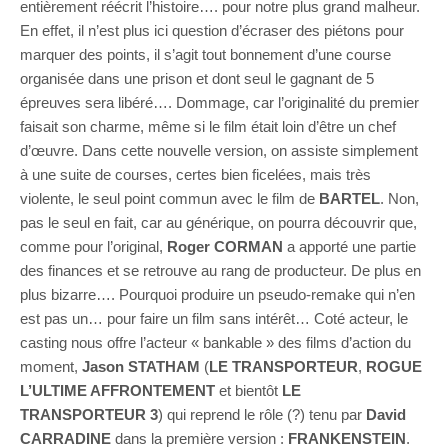
entièrement réécrit l’histoire…. pour notre plus grand malheur.
En effet, il n’est plus ici question d’écraser des piétons pour
marquer des points, il s’agit tout bonnement d’une course
organisée dans une prison et dont seul le gagnant de 5
épreuves sera libéré…. Dommage, car l’originalité du premier
faisait son charme, même si le film était loin d’être un chef
d’œuvre. Dans cette nouvelle version, on assiste simplement
à une suite de courses, certes bien ficelées, mais très
violente, le seul point commun avec le film de
BARTEL
. Non,
pas le seul en fait, car au générique, on pourra découvrir que,
comme pour l’original,
Roger CORMAN
a apporté une partie
des finances et se retrouve au rang de producteur. De plus en
plus bizarre…. Pourquoi produire un pseudo-remake qui n’en
est pas un… pour faire un film sans intérêt… Coté acteur, le
casting nous offre l’acteur « bankable » des films d’action du
moment,
Jason STATHAM
(
LE TRANSPORTEUR
,
ROGUE
L’ULTIME AFFRONTEMENT
et bientôt
LE
TRANSPORTEUR 3
) qui reprend le rôle (?) tenu par
David
CARRADINE
dans la première version :
FRANKENSTEIN
.