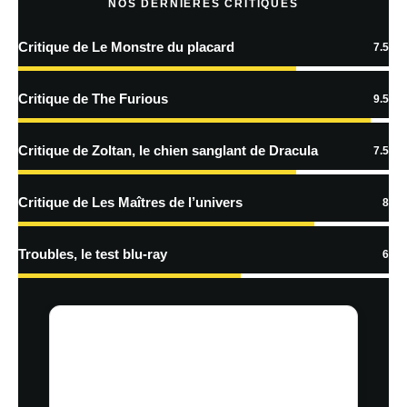
NOS DERNIÈRES CRITIQUES
E-mail
*
Site web
Critique de Le Monstre du placard
7.5
Critique de The Furious
9.5
Enregistrer mon nom, mon e-mail et mon site dans le navigateur pour
mon prochain commentaire.
Critique de Zoltan, le chien sanglant de Dracula
7.5
Critique de Les Maîtres de l’univers
8
En savoir
plus sur la façon dont les données de vos commentaires sont
Troubles, le test blu-ray
6
traitées