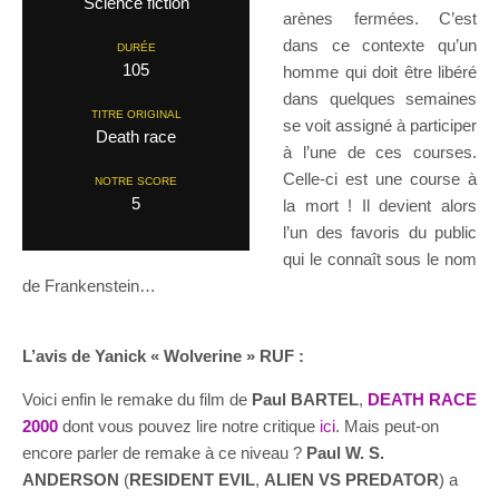
Science fiction
arènes fermées. C’est
dans ce contexte qu’un
DURÉE
105
homme qui doit être libéré
dans quelques semaines
TITRE ORIGINAL
se voit assigné à participer
Death race
à l’une de ces courses.
Celle-ci est une course à
NOTRE SCORE
5
la mort ! Il devient alors
l’un des favoris du public
qui le connaît sous le nom
de Frankenstein…
L’avis de Yanick « Wolverine » RUF :
Voici enfin le remake du film de
Paul BARTEL
,
DEATH RACE
2000
dont vous pouvez lire notre critique
ici
. Mais peut-on
encore parler de remake à ce niveau ?
Paul W. S.
ANDERSON
(
RESIDENT EVIL
,
ALIEN VS PREDATOR
) a