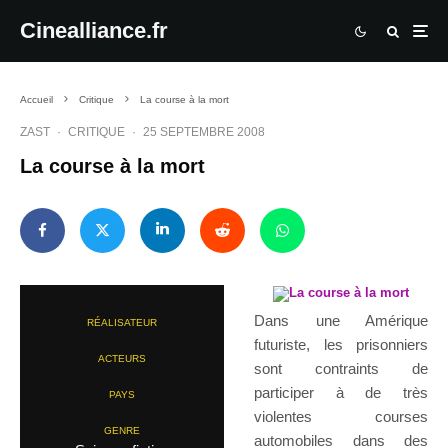
Cinealliance.fr
Accueil
Critique
La course à la mort
ZAST
·
CRITIQUE
·
25 SEPTEMBRE 2008
La course à la mort
Dans une Amérique
RÉALISATEUR
futuriste, les prisonniers
ACTEURS
sont contraints de
participer à de très
PAYS
violentes courses
GENRE
automobiles dans des