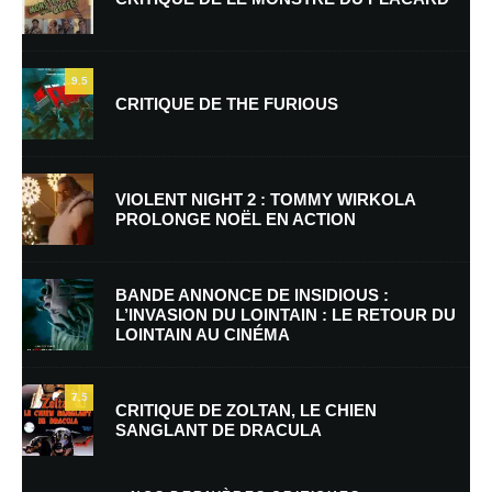
Laisser un commentaire
9.5
CRITIQUE DE THE FURIOUS
Votre adresse e-mail ne sera pas publiée.
Les champs obligatoires sont
indiqués avec
*
Commentaire
*
VIOLENT NIGHT 2 : TOMMY WIRKOLA
PROLONGE NOËL EN ACTION
BANDE ANNONCE DE INSIDIOUS :
L’INVASION DU LOINTAIN : LE RETOUR DU
LOINTAIN AU CINÉMA
7.5
CRITIQUE DE ZOLTAN, LE CHIEN
SANGLANT DE DRACULA
Nom
*