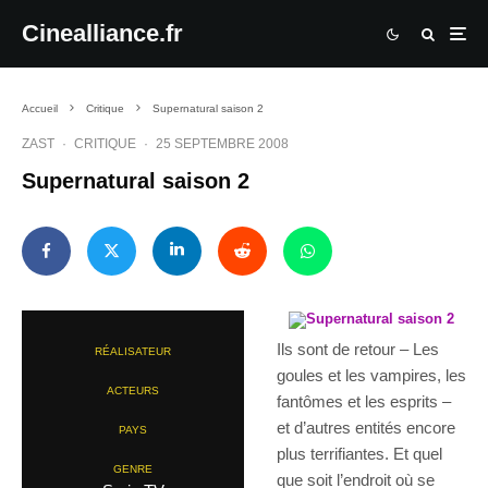
Cinealliance.fr
Accueil
Critique
Supernatural saison 2
ZAST
·
CRITIQUE
·
25 SEPTEMBRE 2008
Supernatural saison 2
Ils sont de retour – Les
RÉALISATEUR
goules et les vampires, les
ACTEURS
fantômes et les esprits –
et d’autres entités encore
PAYS
plus terrifiantes. Et quel
GENRE
que soit l’endroit où se