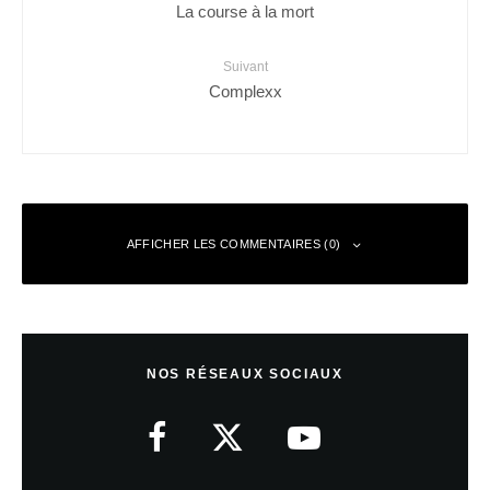
La course à la mort
Suivant
Complexx
AFFICHER LES COMMENTAIRES (0)
Cloud
Répondre
9 octobre 2008 à 20 h 07 min
NOS RÉSEAUX SOCIAUX
elle est chouette cette série, la chasse au démon je trouve ça
plus intéressant que Buffy contre les vampires ou même Angel