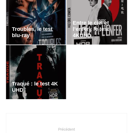
Entre le ciel et
Troubles, le test
l’enfer : le test
blu-ray
4KUHD
Traqué : le test 4K
UHD
Précédent