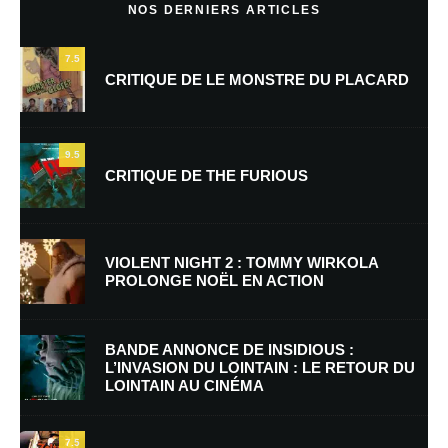
NOS DERNIERS ARTICLES
Wolverine
Répondre
7.5
10 octobre 2008 à 7 h 56 min
CRITIQUE DE LE MONSTRE DU PLACARD
C’est vrai que c’est une super série 🙂 On passe d’un
« démon » à un autre, un peu comme les X-FILES à leurs
débuts……
9.5
CRITIQUE DE THE FURIOUS
JeNeSuisPasAware
Répondre
VIOLENT NIGHT 2 : TOMMY WIRKOLA
3 décembre 2009 à 20 h 33 min
PROLONGE NOËL EN ACTION
Cette série est tous simplement superbe !!!
BANDE ANNONCE DE INSIDIOUS :
L’INVASION DU LOINTAIN : LE RETOUR DU
LOINTAIN AU CINÉMA
Laisser un commentaire
Votre adresse e-mail ne sera pas publiée.
Les champs obligatoires sont
7.5