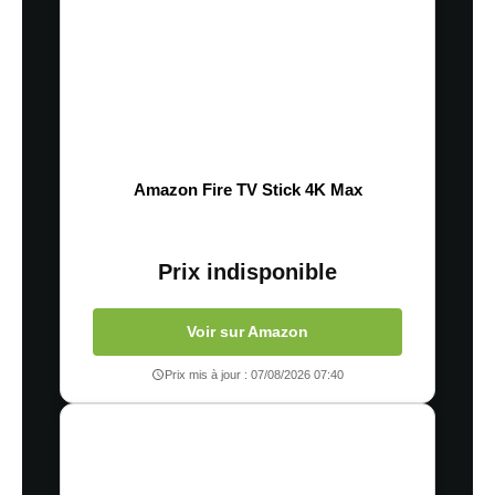
Enregistrer mon nom, mon e-mail et mon site dans le navigateur pour
mon prochain commentaire.
En savoir
plus sur la façon dont les données de vos commentaires sont
Amazon Fire TV Stick 4K Max
traitées
Prix indisponible
Voir sur Amazon
Prix mis à jour : 07/08/2026 07:40