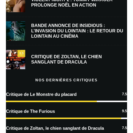
PROLONGE NOËL EN ACTION
E-mail
*
Site web
BANDE ANNONCE DE INSIDIOUS :
L’INVASION DU LOINTAIN : LE RETOUR DU
LOINTAIN AU CINÉMA
Enregistrer mon nom, mon e-mail et mon site dans le navigateur pour
mon prochain commentaire.
7.5
CRITIQUE DE ZOLTAN, LE CHIEN
SANGLANT DE DRACULA
En savoir
plus sur la façon dont les données de vos commentaires sont
NOS DERNIÈRES CRITIQUES
traitées
Critique de Le Monstre du placard
7.5
Critique de The Furious
9.5
Critique de Zoltan, le chien sanglant de Dracula
7.5