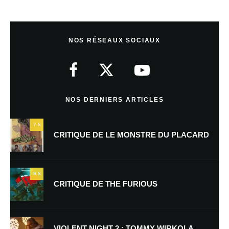
Laisser un commentaire
NOS RÉSEAUX SOCIAUX
Votre adresse e-mail ne sera pas publiée.
Les champs obligatoires sont
indiqués avec
*
Commentaire
*
NOS DERNIERS ARTICLES
7.5
CRITIQUE DE LE MONSTRE DU PLACARD
9.5
CRITIQUE DE THE FURIOUS
Nom
*
VIOLENT NIGHT 2 : TOMMY WIRKOLA