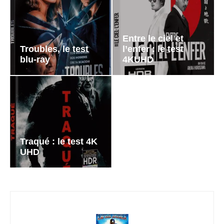
Entre le ciel et
Troubles, le test
l’enfer : le test
blu-ray
4KUHD
Traqué : le test 4K
UHD