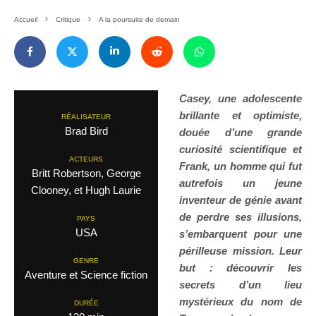
Accueil
Critique
A la poursuite de demain
Casey, une adolescente
brillante et optimiste,
RÉALISATEUR
Brad Bird
douée d’une grande
curiosité scientifique et
ACTEURS
Frank, un homme qui fut
Britt Robertson, George
autrefois un jeune
Clooney, et Hugh Laurie
inventeur de génie avant
de perdre ses illusions,
PAYS
USA
s’embarquent pour une
périlleuse mission. Leur
GENRE
but : découvrir les
Aventure et Science fiction
secrets d’un lieu
mystérieux du nom de
DURÉE