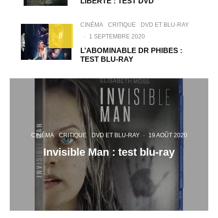
LIBERTÉ : TEST DVD
CINÉMA
CRITIQUE
DVD ET BLU-RAY
8
·
1 SEPTEMBRE 2020
L’ABOMINABLE DR PHIBES :
TEST BLU-RAY
CINÉMA
CRITIQUE
DVD ET BLU-RAY
·
19 AOÛT 2020
Invisible Man : test blu-ray