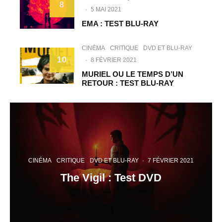
8
·
5 MAI 2021
EMA : TEST BLU-RAY
CINÉMA
CRITIQUE
DVD ET BLU-RAY
10
·
8 FÉVRIER 2021
MURIEL OU LE TEMPS D’UN
RETOUR : TEST BLU-RAY
CINÉMA
CRITIQUE
DVD ET BLU-RAY
·
7 FÉVRIER 2021
The Vigil : Test DVD