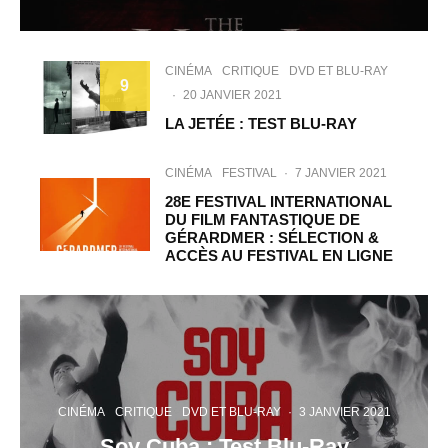
CINÉMA
CRITIQUE
DVD ET BLU-RAY
9
·
20 JANVIER 2021
LA JETÉE : TEST BLU-RAY
CINÉMA
FESTIVAL
·
7 JANVIER 2021
28E FESTIVAL INTERNATIONAL
DU FILM FANTASTIQUE DE
GÉRARDMER : SÉLECTION &
ACCÈS AU FESTIVAL EN LIGNE
CINÉMA
CRITIQUE
DVD ET BLU-RAY
·
3 JANVIER 2021
Soy Cuba : Test Blu-Ray