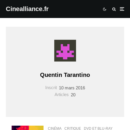
Cinealliance.fr
Quentin Tarantino
Inscrit
10 mars 2016
Articles
20
CINÉMA
CRITIQUE
DVD ET BLU-RAY