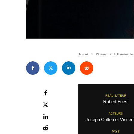
Accueil
Cinéma
L’Abominable 
RÉALISATEUR
Robert Fuest
ACTEURS
Joseph Cotten et Vincent
PAYS