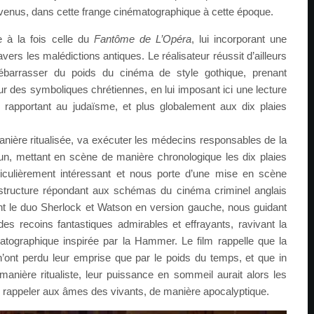
nvenus, dans cette frange cinématographique à cette époque.
e à la fois celle du
Fantôme de L’Opéra
, lui incorporant une
vers les malédictions antiques. Le réalisateur réussit d’ailleurs
barrasser du poids du cinéma de style gothique, prenant
r des symboliques chrétiennes, en lui imposant ici une lecture
rapportant au judaïsme, et plus globalement aux dix plaies
anière ritualisée, va exécuter les médecins responsables de la
n, mettant en scène de manière chronologique les dix plaies
ticulièrement intéressant et nous porte d’une mise en scène
structure répondant aux schémas du cinéma criminel anglais
nt le duo Sherlock et Watson en version gauche, nous guidant
es recoins fantastiques admirables et effrayants, ravivant la
tographique inspirée par la Hammer. Le film rappelle que la
’ont perdu leur emprise que par le poids du temps, et que in
manière ritualiste, leur puissance en sommeil aurait alors les
e rappeler aux âmes des vivants, de manière apocalyptique.