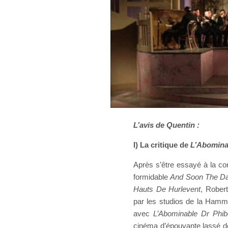
L’avis de Quentin :
I) La critique de
L’Abomina
Après s’être essayé à la 
formidable
And Soon The D
Hauts De Hurlevent
, Robert
par les studios de la Hamme
avec
L’Abominable Dr Phi
cinéma d’épouvante lassé de