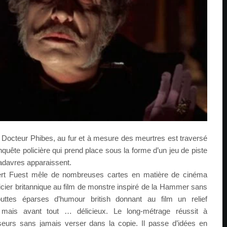
 Docteur Phibes, au fur et à mesure des meurtres est traversé
uête policière qui prend place sous la forme d’un jeu de piste
cadavres apparaissent.
bert Fuest mêle de nombreuses cartes en matière de cinéma
licier britannique au film de monstre inspiré de la Hammer sans
uttes éparses d’humour british donnant au film un relief
t mais avant tout … délicieux. Le long-métrage réussit à
eurs sans jamais verser dans la copie. Il passe d’idées en