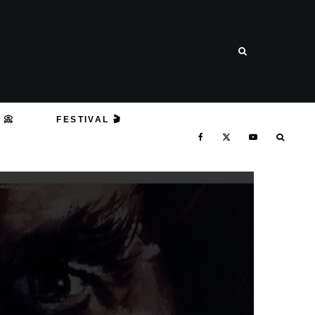
 📀
FESTIVAL 🎬