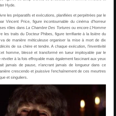
ter Hyde.
vre les préparatifs et exécutions, planifiées et perpétrées par le
par Vincent Price, figure incontournable du cinéma d’horreur
 ses rôles dans
La Chambre Des Tortures
ou encore
L’Homme
re les traits du Docteur Phibes, figure terrifiante à la lisière du
is va de manière méticuleuse organiser la mise à mort de dix
cès de sa chère et tendre. A chaque exécution, l’inventivité
e cet homme, blessé et transformé en tueur impitoyable par le
révéler à la fois effroyable mais également fascinant aux yeux
fait jamais de pause, n’ancrant jamais de longueur dans ce
manière crescendo et jouissive l’enchaînement de ces meurtres
que et singuliers.