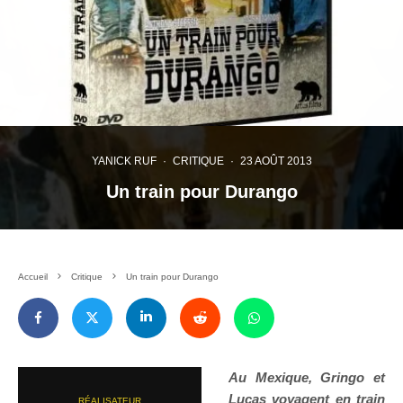
YANICK RUF
·
CRITIQUE
·
23 AOÛT 2013
Un train pour Durango
Accueil
Critique
Un train pour Durango
Au Mexique, Gringo et
Lucas voyagent en train
RÉALISATEUR