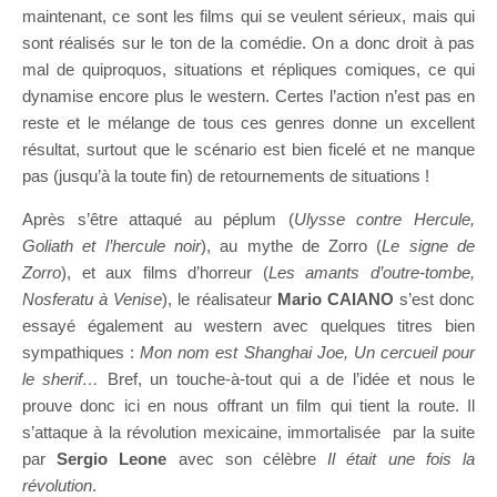
maintenant, ce sont les films qui se veulent sérieux, mais qui
sont réalisés sur le ton de la comédie. On a donc droit à pas
mal de quiproquos, situations et répliques comiques, ce qui
dynamise encore plus le western. Certes l’action n’est pas en
reste et le mélange de tous ces genres donne un excellent
résultat, surtout que le scénario est bien ficelé et ne manque
pas (jusqu’à la toute fin) de retournements de situations !
Après s’être attaqué au péplum (
Ulysse contre Hercule,
Goliath et l’hercule noir
), au mythe de Zorro (
Le signe de
Zorro
), et aux films d’horreur (
Les amants d’outre-tombe,
Nosferatu à Venise
), le réalisateur
Mario CAIANO
s’est donc
essayé également au western avec quelques titres bien
sympathiques :
Mon nom est Shanghai Joe, Un cercueil pour
le sherif…
Bref, un touche-à-tout qui a de l’idée et nous le
prouve donc ici en nous offrant un film qui tient la route. Il
s’attaque à la révolution mexicaine, immortalisée par la suite
par
Sergio Leone
avec son célèbre
Il était une fois la
révolution
.