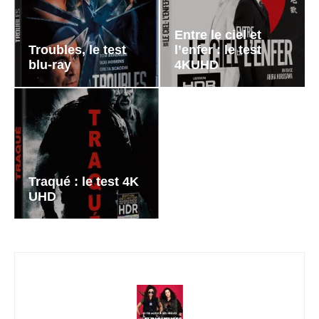
Entre le ciel et
Troubles, le test
l’enfer : le test
blu-ray
4KUHD
Traqué : le test 4K
UHD