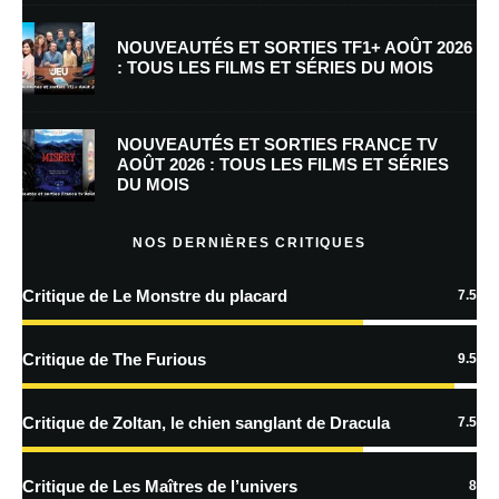
NOUVEAUTÉS ET SORTIES TF1+ AOÛT 2026
: TOUS LES FILMS ET SÉRIES DU MOIS
Enregistrer mon nom, mon e-mail et mon site dans le navigateur pour
mon prochain commentaire.
NOUVEAUTÉS ET SORTIES FRANCE TV
AOÛT 2026 : TOUS LES FILMS ET SÉRIES
DU MOIS
En savoir
plus sur la façon dont les données de vos commentaires sont
NOS DERNIÈRES CRITIQUES
traitées
Critique de Le Monstre du placard
7.5
Critique de The Furious
9.5
Critique de Zoltan, le chien sanglant de Dracula
7.5
Critique de Les Maîtres de l’univers
8