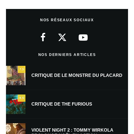
Laisser un commentaire
NOS RÉSEAUX SOCIAUX
Votre adresse e-mail ne sera pas publiée.
Les champs obligatoires sont
indiqués avec
*
Commentaire
*
NOS DERNIERS ARTICLES
7.5
CRITIQUE DE LE MONSTRE DU PLACARD
9.5
CRITIQUE DE THE FURIOUS
Nom
*
VIOLENT NIGHT 2 : TOMMY WIRKOLA