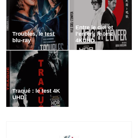
Entre le ciel et
Troubles, le test
l’enfer : le test
blu-ray
4KUHD
Traqué : le test 4K
UHD