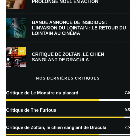
PROLONGE NOËL EN ACTION
E-mail
*
Site web
BANDE ANNONCE DE INSIDIOUS :
L’INVASION DU LOINTAIN : LE RETOUR DU
LOINTAIN AU CINÉMA
Enregistrer mon nom, mon e-mail et mon site dans le navigateur pour
mon prochain commentaire.
7.5
CRITIQUE DE ZOLTAN, LE CHIEN
SANGLANT DE DRACULA
En savoir
plus sur la façon dont les données de vos commentaires sont
NOS DERNIÈRES CRITIQUES
traitées
Critique de Le Monstre du placard
7.5
Critique de The Furious
9.5
Critique de Zoltan, le chien sanglant de Dracula
7.5