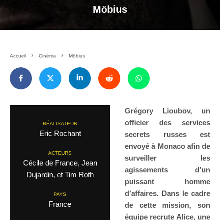
Möbius
Accueil
Cinéma
Möbius
Grégory Lioubov, un
officier des services
RÉALISATEUR
Eric Rochant
secrets russes est
envoyé à Monaco afin de
ACTEURS
surveiller les
Cécile de France, Jean
agissements d’un
Dujardin, et Tim Roth
puissant homme
d’affaires. Dans le cadre
PAYS
France
de cette mission, son
équipe recrute Alice, une