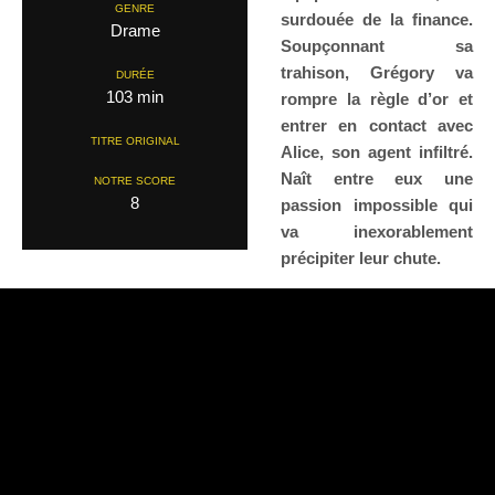
GENRE
surdouée de la finance.
Drame
Soupçonnant sa
trahison, Grégory va
DURÉE
103 min
rompre la règle d’or et
entrer en contact avec
TITRE ORIGINAL
Alice, son agent infiltré.
Naît entre eux une
NOTRE SCORE
8
passion impossible qui
va inexorablement
précipiter leur chute.