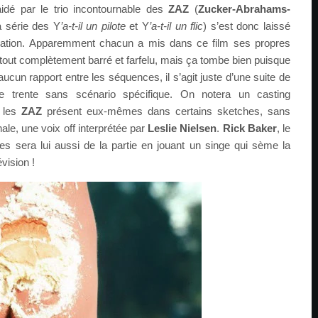
aidé par le trio incontournable des
ZAZ
(
Zucker-Abrahams-
a série des Y
’a-t-il un pilote
et Y
’a-t-il un flic
) s’est donc laissé
ination. Apparemment chacun a mis dans ce film ses propres
tout complètement barré et farfelu, mais ça tombe bien puisque
ucun rapport entre les séquences, il s’agit juste d’une suite de
 trente sans scénario spécifique. On notera un casting
 les
ZAZ
présent eux-mêmes dans certains sketches, sans
nale, une voix off interprétée par
Leslie Nielsen
.
Rick Baker
, le
es sera lui aussi de la partie en jouant un singe qui sème la
vision !