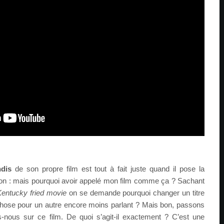
dis
de son propre film est tout à fait juste quand il pose la
ion : mais pourquoi avoir appelé mon film comme ça ? Sachant
entucky fried movie
on se demande pourquoi changer un titre
chose pour un autre encore moins parlant ? Mais bon, passons
s-nous sur ce film. De quoi s’agit-il exactement ? C’est une