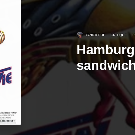
YANICK RUF
·
CRITIQUE
·
1
Hamburge
sandwic