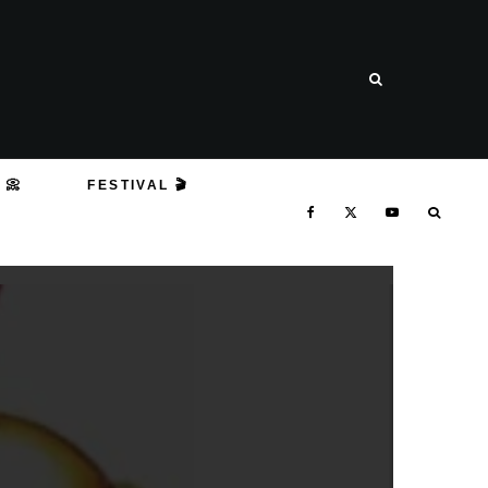
 📀
FESTIVAL 🎬