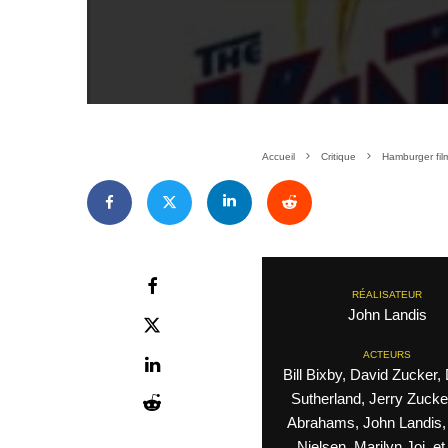
Accueil
Critique
Hamburger fil
RÉALISATEUR
John Landis
ACTEURS
Bill Bixby, David Zucker,
Sutherland, Jerry Zucke
Abrahams, John Landis, 
Nielsen, Marilyn Joi, et