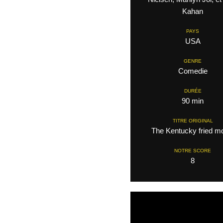
Kahan
PAYS
USA
GENRE
Comedie
DURÉE
90 min
TITRE ORIGINAL
The Kentucky fried m
NOTRE SCORE
8