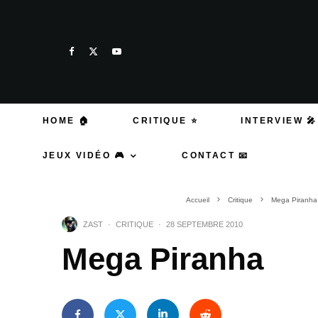
HOME 🏠
CRITIQUE ⭐
INTERVIEW 🎤
JEUX VIDÉO 🎮
CONTACT 📧
Accueil
Critique
Mega Piranha
ZAST
·
CRITIQUE
·
28 SEPTEMBRE 2010
Mega Piranha