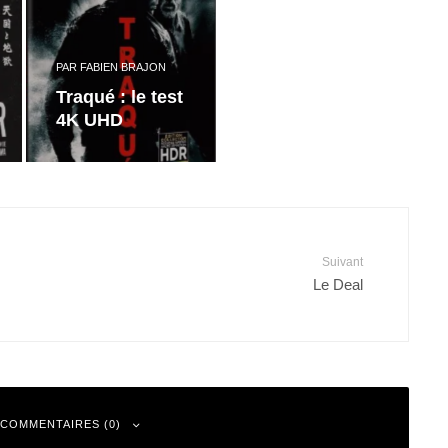
PAR
FABIEN BRAJON
Traqué : le test
4K UHD
Suivant
Le Deal
 COMMENTAIRES (0)