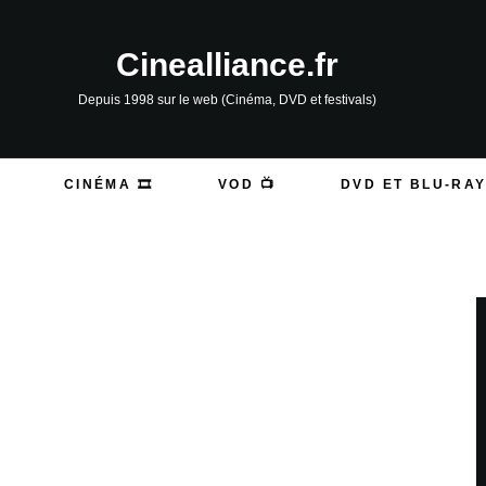
Cinealliance.fr
Depuis 1998 sur le web (Cinéma, DVD et festivals)
CINÉMA 🎞️
VOD 📺
DVD ET BLU-RAY