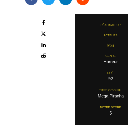
RÉALISATEUR
ACTEURS
PAYS
GENRE
Horreur
DURÉE
92
TITRE ORIGINAL
Mega Piranha
NOTRE SCORE
5