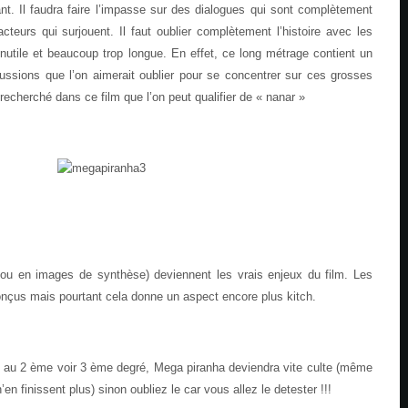
nt. Il faudra faire l’impasse sur des dialogues qui sont complètement
acteurs qui surjouent. Il faut oublier complètement l’histoire avec les
 inutile et beaucoup trop longue. En effet, ce long métrage contient un
ssions que l’on aimerait oublier pour se concentrer sur ces grosses
 recherché dans ce film que l’on peut qualifier de « nanar »
 ou en images de synthèse) deviennent les vrais enjeux du film. Les
onçus mais pourtant cela donne un aspect encore plus kitch.
lm au 2 ème voir 3 ème degré, Mega piranha deviendra vite culte (même
’en finissent plus) sinon oubliez le car vous allez le detester !!!