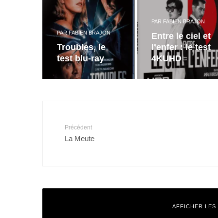
PAR
FABIEN BRAJON
PAR
FABIEN BRAJON
Entre le ciel et
Troubles, le
l’enfer : le test
test blu-ray
4KUHD
Précédent
La Meute
AFFICHER LES