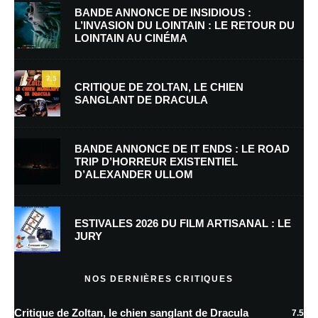
BANDE ANNONCE DE INSIDIOUS :
L’INVASION DU LOINTAIN : LE RETOUR DU
LOINTAIN AU CINÉMA
Nom
*
7.5
CRITIQUE DE ZOLTAN, LE CHIEN
SANGLANT DE DRACULA
E-mail
*
Site web
BANDE ANNONCE DE IT ENDS : LE ROAD
TRIP D’HORREUR EXISTENTIEL
D’ALEXANDER ULLOM
Enregistrer mon nom, mon e-mail et mon site dans le navigateur pour
mon prochain commentaire.
ESTIVALES 2026 DU FILM ARTISANAL : LE
JURY
En savoir
plus sur la façon dont les données de vos commentaires sont
NOS DERNIÈRES CRITIQUES
traitées
Critique de Zoltan, le chien sanglant de Dracula
7.5