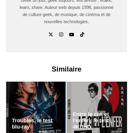
Geek un jour, geek toujours. Ma devise : Make,
learn, share. Auteur web depuis 1996, passionné
de culture geek, de musique, de cinéma et de
nouvelles technologies.
Similaire
Entre le ciel et
Troubles, le test
l’enfer : le test
blu-ray
4KUHD