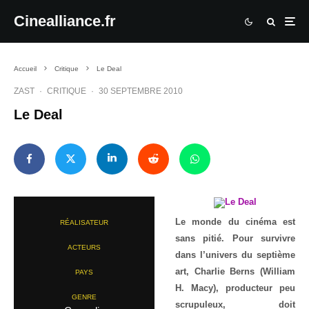
Cinealliance.fr
Accueil
Critique
Le Deal
ZAST
·
CRITIQUE
·
30 SEPTEMBRE 2010
Le Deal
Le monde du cinéma est
RÉALISATEUR
sans pitié. Pour survivre
ACTEURS
dans l’univers du septième
art, Charlie Berns (William
PAYS
H. Macy), producteur peu
GENRE
scrupuleux, doit