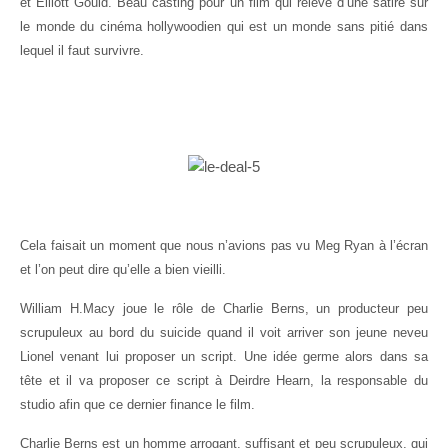
et Elliott Gould. Beau casting pour un film qui relève d’une satire sur
le monde du cinéma hollywoodien qui est un monde sans pitié dans
lequel il faut survivre.
Cela faisait un moment que nous n’avions pas vu Meg Ryan à l’écran
et l’on peut dire qu’elle a bien vieilli.
William H.Macy joue le rôle de Charlie Berns, un producteur peu
scrupuleux au bord du suicide quand il voit arriver son jeune neveu
Lionel venant lui proposer un script. Une idée germe alors dans sa
tête et il va proposer ce script à Deirdre Hearn, la responsable du
studio afin que ce dernier finance le film.
Charlie Berns est un homme arrogant, suffisant et peu scrupuleux, qui