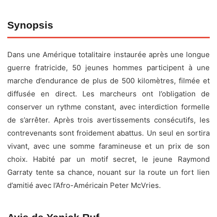
Fiche technique
Synopsis
Titre original :
The Long Walk
Dans une Amérique totalitaire instaurée après une longue
Réalisateur :
Francis Lawrence
guerre fratricide, 50 jeunes hommes participent à une
Acteurs :
Cooper Hoffman
,
David Jonsson
, Garrett
marche d’endurance de plus de 500 kilomètres, filmée et
Wareing,
Tut Nyuot
, Charlie Plummer,
Ben Wang
, Jordan
diffusée en direct. Les marcheurs ont l’obligation de
Gonzalez, Joshua Odjick, Mark Hamill, Roman Griffin
conserver un rythme constant, avec interdiction formelle
Davis
de s’arrêter. Après trois avertissements consécutifs, les
Date de sortie :
10 septembre 2025
contrevenants sont froidement abattus. Un seul en sortira
Durée :
1h48
vivant, avec une somme faramineuse et un prix de son
choix. Habité par un motif secret, le jeune Raymond
Genre :
Science-Fiction, Thriller, Horreur
Garraty tente sa chance, nouant sur la route un fort lien
Pays :
États-Unis
d’amitié avec l’Afro-Américain Peter McVries.