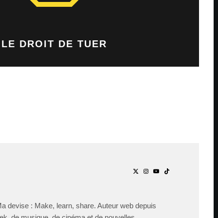
LE DROIT DE TUER
Ma devise : Make, learn, share. Auteur web depuis
ek, de musique, de cinéma et de nouvelles