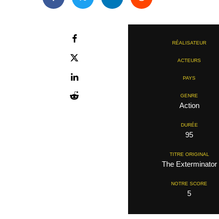
RÉALISATEUR
ACTEURS
PAYS
GENRE
Action
DURÉE
95
TITRE ORIGINAL
The Exterminator
NOTRE SCORE
5