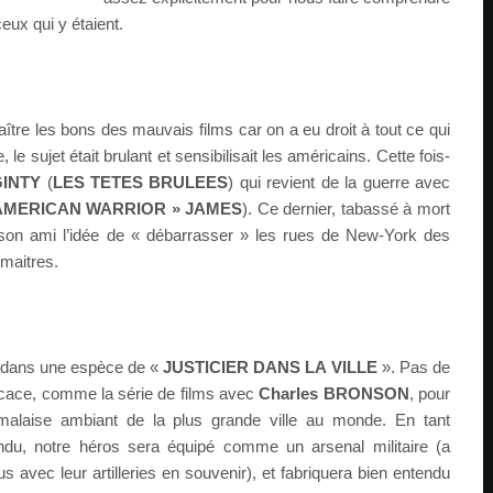
eux qui y étaient.
tre les bons des mauvais films car on a eu droit à tout ce qui
, le sujet était brulant et sensibilisait les américains. Cette fois-
GINTY
(
LES TETES BRULEES
) qui revient de la guerre avec
 AMERICAN WARRIOR » JAMES
). Ce dernier, tabassé à mort
son ami l’idée de « débarrasser » les rues de New-York des
 maitres.
t dans une espèce de «
JUSTICIER DANS LA VILLE
». Pas de
ficace, comme la série de films avec
Charles BRONSON
, pour
malaise ambiant de la plus grande ville au monde. En tant
endu, notre héros sera équipé comme un arsenal militaire (a
us avec leur artilleries en souvenir), et fabriquera bien entendu