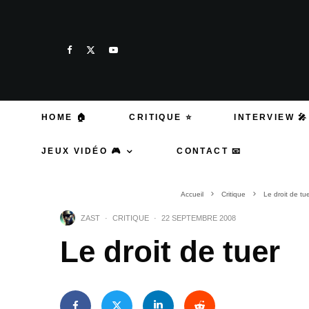
HOME 🏠
CRITIQUE ⭐
INTERVIEW 🎤
JEUX VIDÉO 🎮
CONTACT 📧
Accueil
Critique
Le droit de tu
ZAST
·
CRITIQUE
·
22 SEPTEMBRE 2008
Le droit de tuer