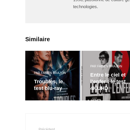
technologies.
Similaire
PAR
FABIEN BRAJON
PAR
FABIEN BRAJON
Entre le ciel et
Troubles, le
l’enfer : le test
test blu-ray
4KUHD
Précédent