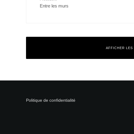
Entre les murs
AFFICHER LES
Laisser un commentaire
Votre adresse e-mail ne sera pas publiée.
Les champs obligatoires
Politique de confidentialité
Commentaire
*