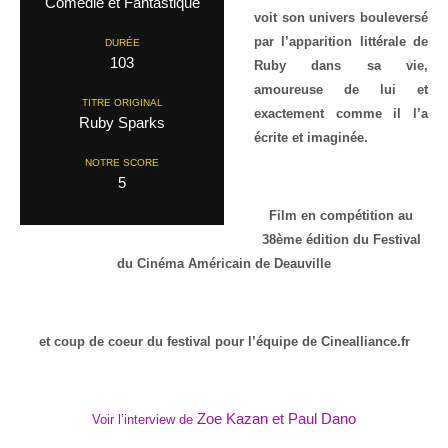
Comedie et Fantastique
voit son univers bouleversé
par l’apparition littérale de
DURÉE
103
Ruby dans sa vie,
amoureuse de lui et
TITRE ORIGINAL
exactement comme il l’a
Ruby Sparks
écrite et imaginée.
NOTRE SCORE
5
Film en compétition au
38ème édition du Festival
du Cinéma Américain de Deauville
et coup de coeur du festival pour l’équipe de Cinealliance.fr
Zoe Kazan et Paul Dano
Voir l’interview de