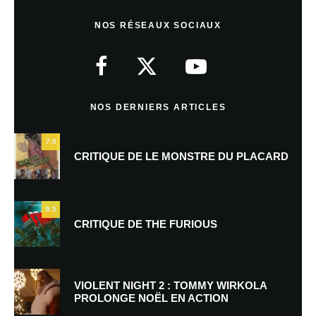
Anonyme
Répondre
20 août 2010 à 5 h 33 min
NOS RÉSEAUX SOCIAUX
Everybody was Kung-Fu fighting…
NOS DERNIERS ARTICLES
Anonyme
Répondre
20 août 2010 à 18 h 33 min
7.5
CRITIQUE DE LE MONSTRE DU PLACARD
Je pense que ce jeu devrait bien marcher vu qu’il est fun 🙂
9.5
Laisser un commentaire
CRITIQUE DE THE FURIOUS
Votre adresse e-mail ne sera pas publiée.
Les champs obligatoires sont
indiqués avec
*
VIOLENT NIGHT 2 : TOMMY WIRKOLA
PROLONGE NOËL EN ACTION
Commentaire
*