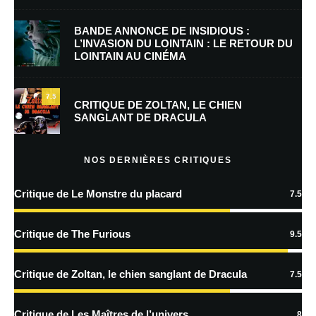
BANDE ANNONCE DE INSIDIOUS :
L’INVASION DU LOINTAIN : LE RETOUR DU
LOINTAIN AU CINÉMA
7.5
CRITIQUE DE ZOLTAN, LE CHIEN
SANGLANT DE DRACULA
Nom
*
NOS DERNIÈRES CRITIQUES
Critique de Le Monstre du placard
7.5
E-mail
*
Site web
Critique de The Furious
9.5
Enregistrer mon nom, mon e-mail et mon site dans le navigateur pour
Critique de Zoltan, le chien sanglant de Dracula
7.5
mon prochain commentaire.
Critique de Les Maîtres de l’univers
8