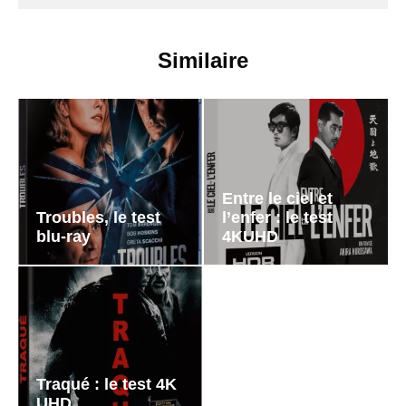
Similaire
Entre le ciel et
Troubles, le test
l’enfer : le test
blu-ray
4KUHD
Traqué : le test 4K
UHD