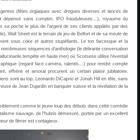
genres (fêtes orgiaques avec drogues diverses et lancés de
nt dépensé sans compter, IPO frauduleuses…), royaume du
 sa poche le plus de l’argent de ses clients appâtés par des
e), Wall Street est le terrain de jeu de Belfort et de sa meute de
nt sous coke et autres stupéfiants. Le ton farcesque et la
nombreuses séquences d’anthologie (le délirante conversation
allucinante tempête en haute mer) où Scorsese utilise l’éventail
aphique (regard face caméra, ralentis…) pour rendre compte
, effréné et amoral procurent un certain plaisir jubilatoire.
ens sont au top, Leonardo DiCaprio et Jonah Hill en tête, sans
ureuse de Jean Dujardin en banquier suisse et la révélation de la
siblement comme le jeune loup des débuts dans cette comédie
italisme sauvage, de l’hubris démesuré, portée par un excellent
eur de filmer est contagieux.