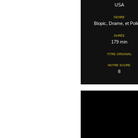
USA
GENRE
Biopic, Drame, et Poli
DURÉE
179 min
TITRE ORIGINAL
NOTRE SCORE
8