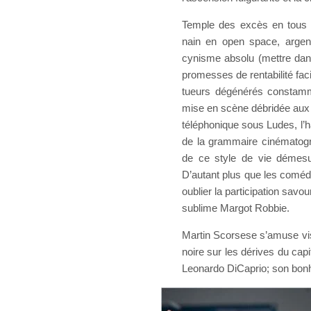
Temple des excès en tous 
nain en open space, arge
cynisme absolu (mettre dans
promesses de rentabilité facil
tueurs dégénérés constamme
mise en scène débridée aux 
téléphonique sous Ludes, l’h
de la grammaire cinématogr
de ce style de vie démesuré
D’autant plus que les comédi
oublier la participation savo
sublime Margot Robbie.
Martin Scorsese s’amuse vi
noire sur les dérives du cap
Leonardo DiCaprio; son bonh