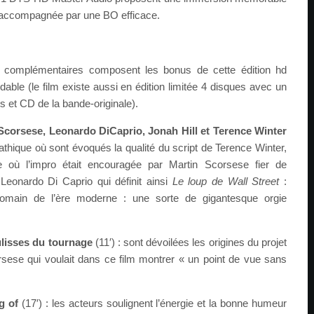
e, accompagnée par une BO efficace.
s complémentaires composent les bonus de cette édition hd
ble (le film existe aussi en édition limitée 4 disques avec un
 et CD de la bande-originale).
 Scorsese, Leonardo DiCaprio, Jonah Hill et Terence Winter
athique où sont évoqués la qualité du script de Terence Winter,
 où l’impro était encouragée par Martin Scorsese fier de
Leonardo Di Caprio qui définit ainsi
Le loup de Wall Street
:
omain de l’ère moderne : une sorte de gigantesque orgie
ulisses du tournage
(11′) : sont dévoilées les origines du projet
sese qui voulait dans ce film montrer « un point de vue sans
g of
(17′) : les acteurs soulignent l’énergie et la bonne humeur