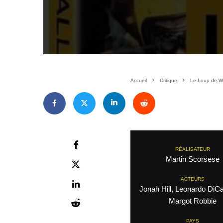
Accueil
Critique
Le Loup de Wa
RÉALISATEUR
Martin Scorsese
ACTEURS
Jonah Hill, Leonardo DiCa
Margot Robbie
PAYS