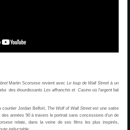
bret
Martin Scorsese revient avec
Le loup de Wall Street
à un
celui des étourdissants
Les affranchis
et
Casino
où l’argent fait
courtier Jordan Belfort,
The Wolf of Wall Street
est une satire
t des années 90 à travers le portrait sans concessions d’un de
sese relate, dans la veine de ses films les plus inspirés,
hute inéluctable.