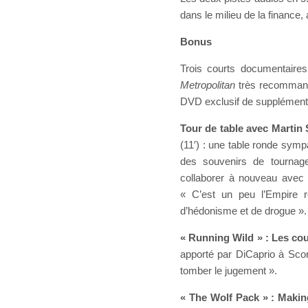
dans le milieu de la financ
Bonus
Trois courts documentaire
Metropolitan
très recommanda
DVD exclusif de suppléments
Tour de table avec Martin
(11′) : une table ronde symp
des souvenirs de tournage
collaborer à nouveau avec 
« C’est un peu l’Empire r
d’hédonisme et de drogue ».
« Running Wild » : Les co
apporté par DiCaprio à Scor
tomber le jugement ».
« The Wolf Pack » : Makin