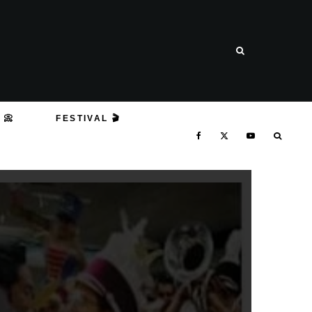
 📀
FESTIVAL 🎬