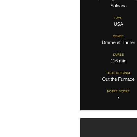
Saldana
PAYS
USA
GENRE
Drame et Thriller
DURÉE
116 min
TITRE ORIGINAL
Out the Furnace
NOTRE SCORE
7