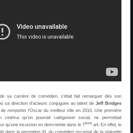
:
de sa carrière de comédien, s’était fait remarquer dès son
où sa direction d’acteurs conjuguée au talent de
Jeff Bridges
 de remporter l’Oscar du meilleur rôle en 2010. Une première
n cinéma qu’on pourrait catégoriser social, ne permettait
ème
ur qu’une incursion en demi-teinte dans le 7
art. En effet, le
alité dans la prestation XL du comédien oscarisé de la statuette