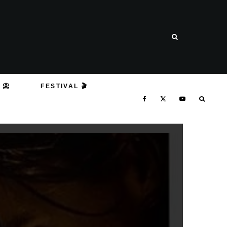
 📀
FESTIVAL 🎬