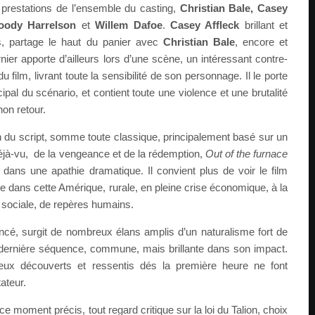
s prestations de l’ensemble du casting,
Christian Bale, Casey
oody Harrelson
et
Willem Dafoe
.
Casey Affleck
brillant et
s, partage le haut du panier avec
Christian Bale
, encore et
ier apporte d’ailleurs lors d’une scène, un intéressant contre-
ilm, livrant toute la sensibilité de son personnage. Il le porte
ipal du scénario, et contient toute une violence et une brutalité
non retour.
 du script, somme toute classique, principalement basé sur un
éjà-vu, de la vengeance et de la rédemption,
Out of the furnace
ans une apathie dramatique. Il convient plus de voir le film
dans cette Amérique, rurale, en pleine crise économique, à la
sociale, de repères humains.
cé, surgit de nombreux élans amplis d’un naturalisme fort de
 dernière séquence, commune, mais brillante dans son impact.
eux découverts et ressentis dés la première heure ne font
ateur.
ce moment précis, tout regard critique sur la loi du Talion, choix