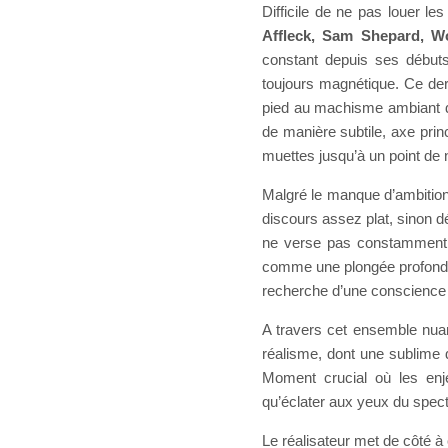
Difficile de ne pas louer le
Affleck, Sam Shepard, W
constant depuis ses début
toujours magnétique. Ce dern
pied au machisme ambiant du f
de manière subtile, axe princ
muettes jusqu’à un point de 
Malgré le manque d’ambition
discours assez plat, sinon d
ne verse pas constamment d
comme une plongée profonde 
recherche d’une conscience 
A travers cet ensemble nuan
réalisme, dont une sublime
Moment crucial où les enj
qu’éclater aux yeux du spect
Le réalisateur met de côté à 