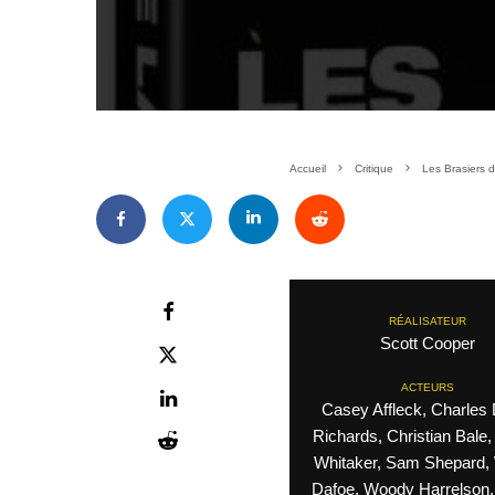
Accueil
Critique
Les Brasiers d
RÉALISATEUR
Scott Cooper
ACTEURS
Casey Affleck, Charles
Richards, Christian Bale,
Whitaker, Sam Shepard, 
Dafoe, Woody Harrelson,