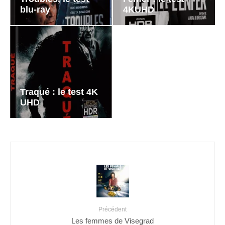
blu-ray
4KUHD
Traqué : le test 4K
UHD
Précédent
Les femmes de Visegrad