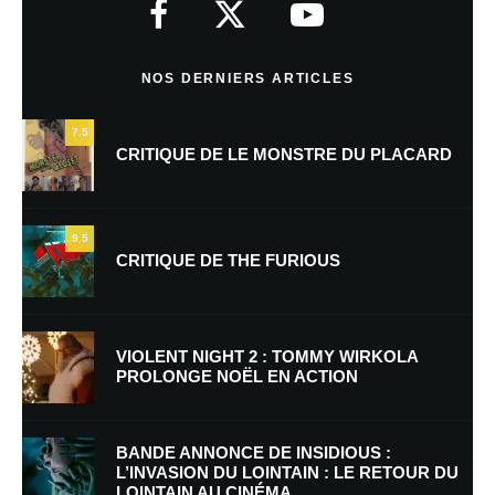
Commentaire
*
NOS DERNIERS ARTICLES
7.5
CRITIQUE DE LE MONSTRE DU PLACARD
9.5
CRITIQUE DE THE FURIOUS
Nom
*
VIOLENT NIGHT 2 : TOMMY WIRKOLA
PROLONGE NOËL EN ACTION
E-mail
*
Site web
BANDE ANNONCE DE INSIDIOUS :
L’INVASION DU LOINTAIN : LE RETOUR DU
LOINTAIN AU CINÉMA
Enregistrer mon nom, mon e-mail et mon site dans le navigateur pour