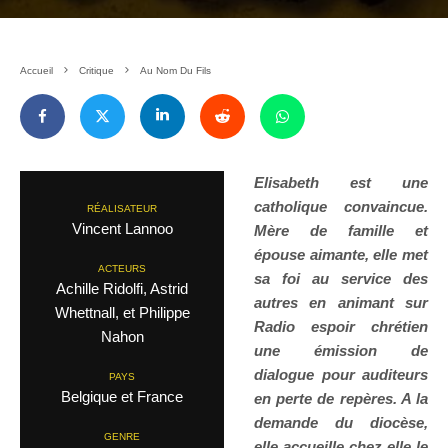
Accueil
Critique
Au Nom Du Fils
Elisabeth est une
catholique convaincue.
RÉALISATEUR
Vincent Lannoo
Mère de famille et
épouse aimante, elle met
ACTEURS
sa foi au service des
Achille Ridolfi, Astrid
autres en animant sur
Whettnall, et Philippe
Radio espoir chrétien
Nahon
une émission de
dialogue pour auditeurs
PAYS
Belgique et France
en perte de repères. A la
demande du diocèse,
GENRE
elle accueille chez elle le