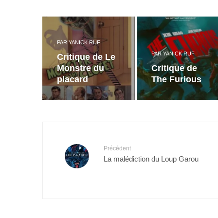
PAR
YANICK RUF
PAR
YANICK RUF
Critique de Le
Monstre du
Critique de
placard
The Furious
Précédent
La malédiction du Loup Garou