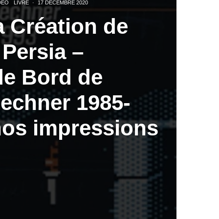
DÉO
LIVRE
·
17 DÉCEMBRE 2020
a Création de
 Persia –
de Bord de
echner 1985-
 nos impressions