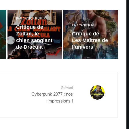
PAR
YANICK RUF
PAR
YANICK RUF
Critique de
Zoltan, le
Critique de
chien sanglant
Les Maîtres de
de Dracula
l’univers
Suivant
Cyberpunk 2077 : nos
impressions !