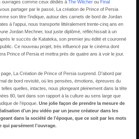
des ouvrages comme ceux dédiés à
The Witcher
ou
Final
ous partager par le passé, La création de Prince of Persia
omme son titre l’indique, autour des carnets de bord de Jordan
es à l’appui, nous transporte littéralement trente-cinq ans en
eune Jordan Mechner, tout juste diplômé, réfléchissait à un
après le succès de Katateka, son premier jeu édité et couronné
public. Ce nouveau projet, très influencé par le cinéma dont
a Prince of Persia et mettra près de quatre ans à voir le jour.
 page, La Création de Prince of Persia surprend. D’abord par
rnal de bord revisité, où les pensées, émotions, épreuves du
telles quelles, intactes, nous plongeant pleinement dans la tête
ées 80, tant dans son rapport à la culture au sens large que
udique de l’époque.
Une jolie façon de prendre la mesure de
réalisation d’un jeu vidéo par un jeune créateur dans les
geant dans la société de l’époque, que ce soit par les mots
e qui parsèment l’ouvrage.