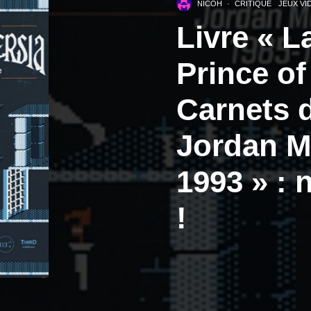
NICOH
·
CRITIQUE
JEUX VI
Livre « L
Prince of
Carnets 
Jordan M
1993 » :
!