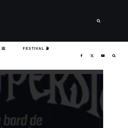
 📀
FESTIVAL 🎬