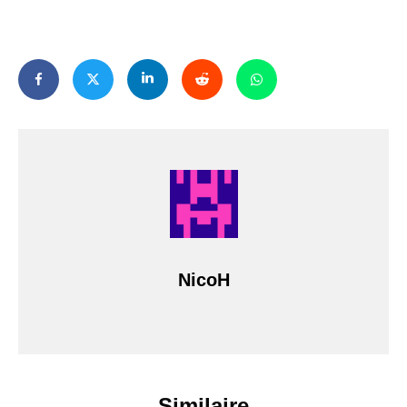
NicoH
Similaire