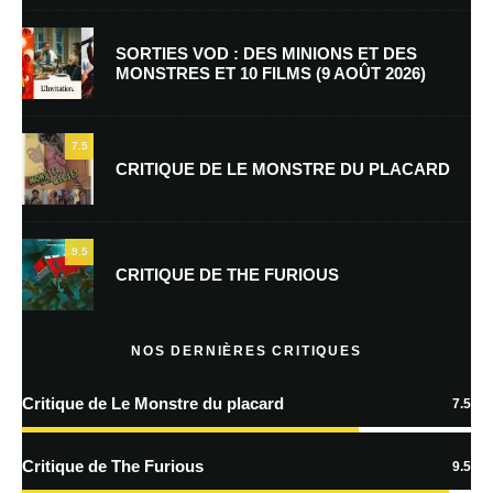
SORTIES VOD : DES MINIONS ET DES
MONSTRES ET 10 FILMS (9 AOÛT 2026)
E-mail
*
Site web
7.5
CRITIQUE DE LE MONSTRE DU PLACARD
Enregistrer mon nom, mon e-mail et mon site dans le navigateur pour
mon prochain commentaire.
9.5
Prévenez-moi de tous les nouveaux commentaires par e-mail.
CRITIQUE DE THE FURIOUS
Prévenez-moi de tous les nouveaux articles par e-mail.
NOS DERNIÈRES CRITIQUES
Critique de Le Monstre du placard
7.5
En savoir
plus sur la façon dont les données de vos commentaires sont
Critique de The Furious
9.5
traitées