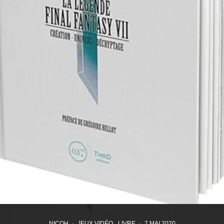
NICOH
·
JEUX VIDÉO
LIVRE
·
7 MAI 2020