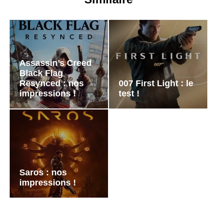
Assassin’s Creed
Black Flag
Resynced : nos
007 First Light : le
impressions !
test !
Saros : nos
impressions !