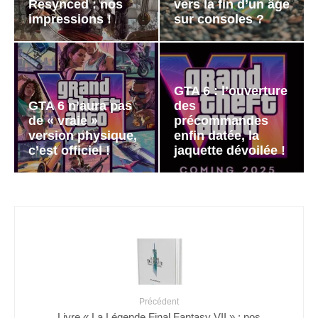
Resynced : nos
vers la fin d’un âge
impressions !
sur consoles ?
GTA 6 : l’ouverture
GTA 6 n’aura pas
des
de « vraie »
précommandes
version physique,
enfin datée, la
c’est officiel !
jaquette dévoilée !
Précédent
Livre « La Légende Final Fantasy VII » : nos