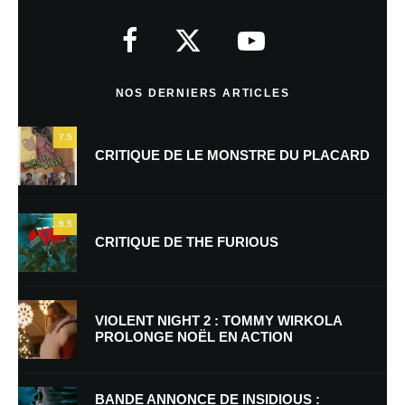
Votre adresse e-mail ne sera pas publiée.
Les champs obligatoires sont
indiqués avec
*
Commentaire
*
NOS DERNIERS ARTICLES
7.5
CRITIQUE DE LE MONSTRE DU PLACARD
9.5
CRITIQUE DE THE FURIOUS
Nom
*
VIOLENT NIGHT 2 : TOMMY WIRKOLA
PROLONGE NOËL EN ACTION
E-mail
*
Site web
BANDE ANNONCE DE INSIDIOUS :