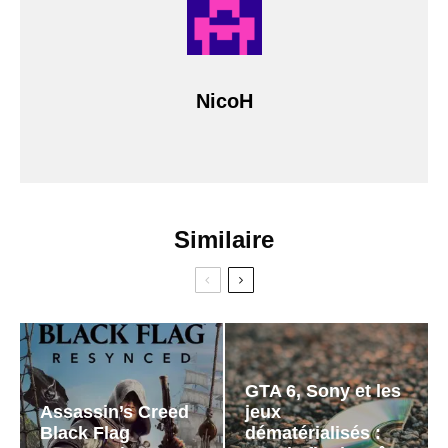
NicoH
Similaire
GTA 6, Sony et les
Assassin’s Creed
jeux
Black Flag
dématérialisés :