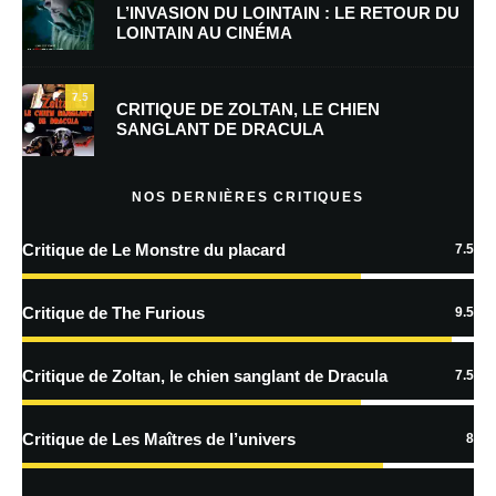
L’INVASION DU LOINTAIN : LE RETOUR DU
LOINTAIN AU CINÉMA
Enregistrer mon nom, mon e-mail et mon site dans le navigateur pour
mon prochain commentaire.
7.5
Prévenez-moi de tous les nouveaux commentaires par e-mail.
CRITIQUE DE ZOLTAN, LE CHIEN
SANGLANT DE DRACULA
Prévenez-moi de tous les nouveaux articles par e-mail.
NOS DERNIÈRES CRITIQUES
Critique de Le Monstre du placard
7.5
En savoir
plus sur la façon dont les données de vos commentaires sont
Critique de The Furious
9.5
traitées
Critique de Zoltan, le chien sanglant de Dracula
7.5
Critique de Les Maîtres de l’univers
8