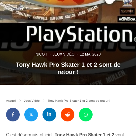
NICOH
·
JEUX VIDÉO
·
12 MAI 2020
Tony Hawk Pro Skater 1 et 2 sont de
retour !
Accueil
Jeux Vidéo
Tony Hawk Pro Skater 1 et 2 sont de retour !
C’est désormais officiel,
Tony Hawk Pro Skater 1 et 2
vont