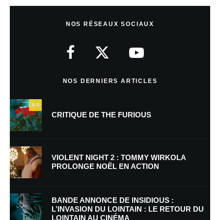
Laisser un commentaire
NOS RÉSEAUX SOCIAUX
Votre adresse e-mail ne sera pas publiée.
Les champs obligatoires sont
indiqués avec
*
Commentaire
*
NOS DERNIERS ARTICLES
9.5
CRITIQUE DE THE FURIOUS
VIOLENT NIGHT 2 : TOMMY WIRKOLA
PROLONGE NOËL EN ACTION
Nom
*
BANDE ANNONCE DE INSIDIOUS :
L’INVASION DU LOINTAIN : LE RETOUR DU
LOINTAIN AU CINÉMA