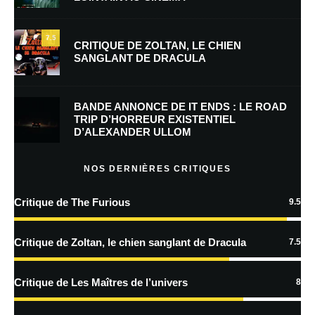
E-mail
*
Site web
7.5
CRITIQUE DE ZOLTAN, LE CHIEN
SANGLANT DE DRACULA
Enregistrer mon nom, mon e-mail et mon site dans le navigateur pour
mon prochain commentaire.
BANDE ANNONCE DE IT ENDS : LE ROAD
Prévenez-moi de tous les nouveaux commentaires par e-mail.
TRIP D’HORREUR EXISTENTIEL
D’ALEXANDER ULLOM
Prévenez-moi de tous les nouveaux articles par e-mail.
NOS DERNIÈRES CRITIQUES
Critique de The Furious
9.5
En savoir
plus sur la façon dont les données de vos commentaires sont
Critique de Zoltan, le chien sanglant de Dracula
7.5
traitées
Critique de Les Maîtres de l’univers
8