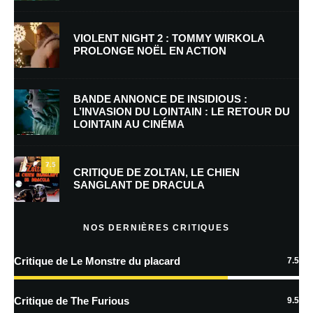
Nom
*
VIOLENT NIGHT 2 : TOMMY WIRKOLA
PROLONGE NOËL EN ACTION
E-mail
*
Site web
BANDE ANNONCE DE INSIDIOUS :
L’INVASION DU LOINTAIN : LE RETOUR DU
LOINTAIN AU CINÉMA
Enregistrer mon nom, mon e-mail et mon site dans le navigateur pour
mon prochain commentaire.
7.5
Prévenez-moi de tous les nouveaux commentaires par e-mail.
CRITIQUE DE ZOLTAN, LE CHIEN
SANGLANT DE DRACULA
Prévenez-moi de tous les nouveaux articles par e-mail.
NOS DERNIÈRES CRITIQUES
Critique de Le Monstre du placard
7.5
En savoir
plus sur la façon dont les données de vos commentaires sont
Critique de The Furious
9.5
traitées