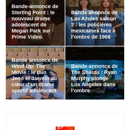
Bande-annonce de
Sterling Point : le
Bande annonce de
nouveau drame
Las Azules saison
adolescent de
2 : les policières
Megan Park sur
mexicaines face à
Prime Video
l’ombre de 1968
Bande annonce de
Wind Up: The
Bande-annonce de
Movie : le duo
The Shards : Ryan
Jeno et Jaemin au
Murphy plonge
cœur d’un drame
Los Angeles dans
sportif adolescent
l’ombre