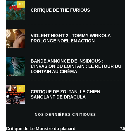
9.5
CRITIQUE DE THE FURIOUS
Nom
*
VIOLENT NIGHT 2 : TOMMY WIRKOLA
PROLONGE NOËL EN ACTION
E-mail
*
Site web
BANDE ANNONCE DE INSIDIOUS :
L’INVASION DU LOINTAIN : LE RETOUR DU
LOINTAIN AU CINÉMA
Enregistrer mon nom, mon e-mail et mon site dans le navigateur pour
mon prochain commentaire.
7.5
Prévenez-moi de tous les nouveaux commentaires par e-mail.
CRITIQUE DE ZOLTAN, LE CHIEN
SANGLANT DE DRACULA
Prévenez-moi de tous les nouveaux articles par e-mail.
NOS DERNIÈRES CRITIQUES
Critique de Le Monstre du placard
7.5