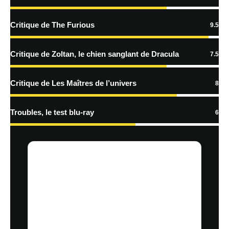
En savoir
plus sur la façon dont les données de vos commentaires sont
Critique de The Furious
9.5
traitées
Critique de Zoltan, le chien sanglant de Dracula
7.5
Critique de Les Maîtres de l’univers
8
Troubles, le test blu-ray
6