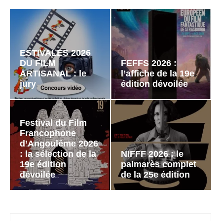
ESTIVALES 2026
DU FILM
FEFFS 2026 :
ARTISANAL : le
l’affiche de la 19e
jury
édition dévoilée
Festival du Film
Francophone
d’Angoulême 2026
: la sélection de la
NIFFF 2026 : le
19e édition
palmarès complet
dévoilée
de la 25e édition