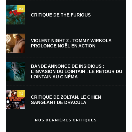
9.5
CRITIQUE DE THE FURIOUS
Nom
*
VIOLENT NIGHT 2 : TOMMY WIRKOLA
PROLONGE NOËL EN ACTION
E-mail
*
Site web
BANDE ANNONCE DE INSIDIOUS :
L’INVASION DU LOINTAIN : LE RETOUR DU
LOINTAIN AU CINÉMA
Enregistrer mon nom, mon e-mail et mon site dans le navigateur pour
mon prochain commentaire.
7.5
Prévenez-moi de tous les nouveaux commentaires par e-mail.
CRITIQUE DE ZOLTAN, LE CHIEN
SANGLANT DE DRACULA
Prévenez-moi de tous les nouveaux articles par e-mail.
NOS DERNIÈRES CRITIQUES