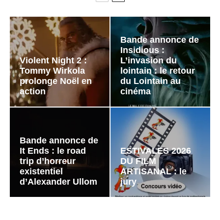
Bande annonce de
Insidious :
Violent Night 2 :
L’invasion du
Tommy Wirkola
lointain : le retour
prolonge Noël en
du Lointain au
action
cinéma
Bande annonce de
It Ends : le road
ESTIVALES 2026
trip d’horreur
DU FILM
existentiel
ARTISANAL : le
d’Alexander Ullom
jury