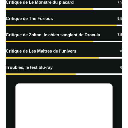
Critique de Le Monstre du placard
7.5
En savoir
plus sur la façon dont les données de vos commentaires sont
Critique de The Furious
9.5
traitées
Critique de Zoltan, le chien sanglant de Dracula
7.5
Critique de Les Maîtres de l’univers
8
Troubles, le test blu-ray
6