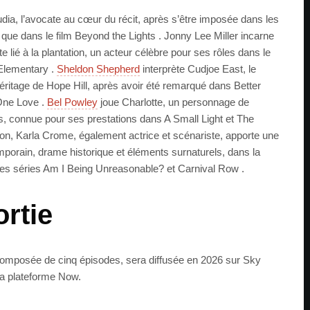
a, l’avocate au cœur du récit, après s’être imposée dans les
i que dans le film Beyond the Lights . Jonny Lee Miller incarne
te lié à la plantation, un acteur célèbre pour ses rôles dans le
e Elementary .
Sheldon Shepherd
interprète Cudjoe East, le
éritage de Hope Hill, après avoir été remarqué dans Better
One Love .
Bel Powley
joue Charlotte, un personnage de
s, connue pour ses prestations dans A Small Light et The
ion, Karla Crome, également actrice et scénariste, apporte une
emporain, drame historique et éléments surnaturels, dans la
r les séries Am I Being Unreasonable? et Carnival Row .
ortie
composée de cinq épisodes, sera diffusée en 2026 sur Sky
 la plateforme Now.