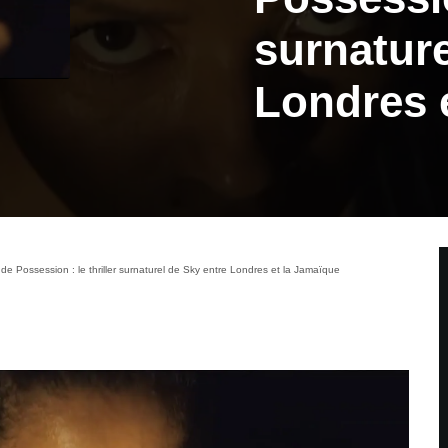
surnature
Londres 
 Possession : le thriller surnaturel de Sky entre Londres et la Jamaïque