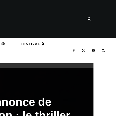
 📀
FESTIVAL 🎬
nnonce de
 : le thriller