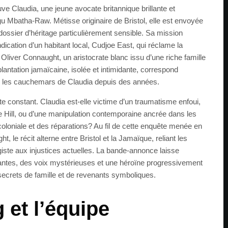
ouve Claudia, une jeune avocate britannique brillante et
u Mbatha-Raw. Métisse originaire de Bristol, elle est envoyée
dossier d’héritage particulièrement sensible. Sa mission
dication d’un habitant local, Cudjoe East, qui réclame la
 Oliver Connaught, un aristocrate blanc issu d’une riche famille
lantation jamaïcaine, isolée et intimidante, correspond
e les cauchemars de Claudia depuis des années.
ute constant. Claudia est-elle victime d’un traumatisme enfoui,
e Hill, ou d’une manipulation contemporaine ancrée dans les
coloniale et des réparations? Au fil de cette enquête menée en
 le récit alterne entre Bristol et la Jamaïque, reliant les
ste aux injustices actuelles. La bande-annonce laisse
tantes, des voix mystérieuses et une héroïne progressivement
secrets de famille et de revenants symboliques.
 et l’équipe