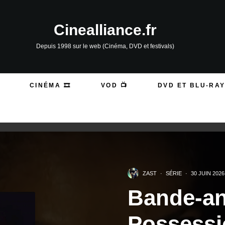
Cinealliance.fr
Depuis 1998 sur le web (Cinéma, DVD et festivals)
CINÉMA 🎞️
VOD 📺
DVD ET BLU-RAY
ZAST
·
SÉRIE
·
30 JUIN 2026
Bande-a
Possession