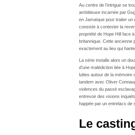
Au centre de l’intrigue se tr
ambitieuse incarnée par Gug
en Jamaïque pour traiter un 
consiste à contester la reven
propriété de Hope Hill face à
britannique. Cette ancienne p
exactement au lieu qui hant
La série installe alors un do
d’une malédiction liée à Hop
luttes autour de la mémoire 
tandem avec Oliver Connaught,
violences du passé esclavagi
entrevoir des visions inquié
happée par un entrelacs de 
Le casting