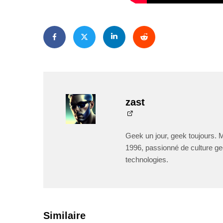
zast
Geek un jour, geek toujours. 
1996, passionné de culture ge
technologies.
PAR
ZAST
PAR
ZAST
Similaire
Bande-