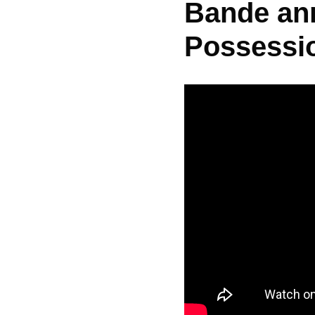
Bande ann
Possessi