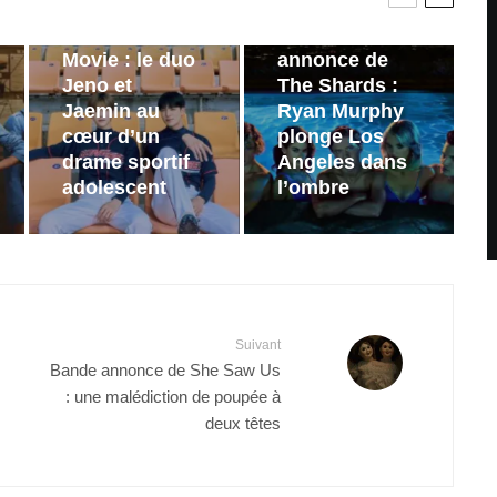
PAR
ZAST
annonce de
Wind Up: The
Bande-
Movie : le duo
annonce de
Jeno et
The Shards :
Jaemin au
Ryan Murphy
cœur d’un
plonge Los
drame sportif
Angeles dans
adolescent
l’ombre
Suivant
Bande annonce de She Saw Us
: une malédiction de poupée à
deux têtes