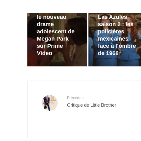
annonce de
Bande
Sterling Point :
annonce de
le nouveau
Las Azules
drame
saison 2 : les
adolescent de
policières
Megan Park
mexicaines
sur Prime
face à l’ombre
Video
de 1968
Précédent
Critique de Little Brother