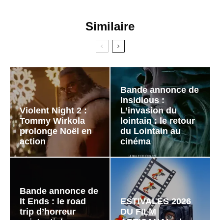
Similaire
Bande annonce de
Insidious :
Violent Night 2 :
L’invasion du
Tommy Wirkola
lointain : le retour
prolonge Noël en
du Lointain au
action
cinéma
Bande annonce de
It Ends : le road
ESTIVALES 2026
trip d’horreur
DU FILM