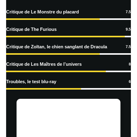
Critique de Le Monstre du placard
7.5
En savoir
plus sur la façon dont les données de vos commentaires sont
Critique de The Furious
9.5
traitées
Critique de Zoltan, le chien sanglant de Dracula
7.5
Critique de Les Maîtres de l’univers
8
Troubles, le test blu-ray
6