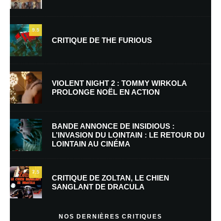
9.5
CRITIQUE DE THE FURIOUS
Nom
*
VIOLENT NIGHT 2 : TOMMY WIRKOLA
PROLONGE NOËL EN ACTION
E-mail
*
Site web
BANDE ANNONCE DE INSIDIOUS :
L’INVASION DU LOINTAIN : LE RETOUR DU
LOINTAIN AU CINÉMA
Enregistrer mon nom, mon e-mail et mon site dans le navigateur pour
mon prochain commentaire.
7.5
Prévenez-moi de tous les nouveaux commentaires par e-mail.
CRITIQUE DE ZOLTAN, LE CHIEN
SANGLANT DE DRACULA
Prévenez-moi de tous les nouveaux articles par e-mail.
NOS DERNIÈRES CRITIQUES