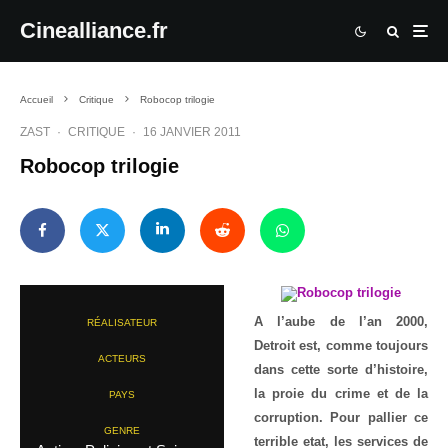
Cinealliance.fr
Accueil
Critique
Robocop trilogie
ZAST
·
CRITIQUE
·
16 JANVIER 2011
Robocop trilogie
A l’aube de l’an 2000,
RÉALISATEUR
Detroit est, comme toujours
ACTEURS
dans cette sorte d’histoire,
la proie du crime et de la
PAYS
corruption. Pour pallier ce
GENRE
terrible etat, les services de