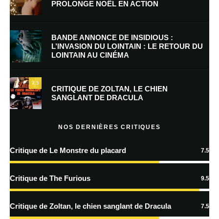
PROLONGE NOËL EN ACTION
BANDE ANNONCE DE INSIDIOUS :
Nom
*
L’INVASION DU LOINTAIN : LE RETOUR DU
LOINTAIN AU CINÉMA
7.5
E-mail
*
Site web
CRITIQUE DE ZOLTAN, LE CHIEN
SANGLANT DE DRACULA
NOS DERNIÈRES CRITIQUES
Enregistrer mon nom, mon e-mail et mon site dans le navigateur pour
mon prochain commentaire.
Critique de Le Monstre du placard
7.5
Critique de The Furious
9.5
En savoir
plus sur la façon dont les données de vos commentaires sont
Critique de Zoltan, le chien sanglant de Dracula
7.5
traitées