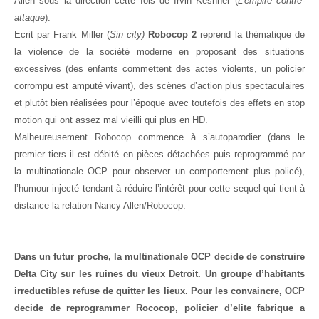
Allen sous la direction cette fois de Irvin Keshner (
L’empire contre-
attaque
).
Ecrit par Frank Miller (
Sin city)
Robocop 2
reprend la thématique de
la violence de la société moderne en proposant des situations
excessives (des enfants commettent des actes violents, un policier
corrompu est amputé vivant), des scènes d’action plus spectaculaires
et plutôt bien réalisées pour l’époque avec toutefois des effets en stop
motion qui ont assez mal vieilli qui plus en HD.
Malheureusement Robocop commence à s’autoparodier (dans le
premier tiers il est débité en pièces détachées puis reprogrammé par
la multinationale OCP pour observer un comportement plus policé),
l’humour injecté tendant à réduire l’intérêt pour cette sequel qui tient à
distance la relation Nancy Allen/Robocop.
Dans un futur proche, la multinationale OCP decide de construire
Delta City sur les ruines du vieux Detroit. Un groupe d’habitants
irreductibles refuse de quitter les lieux. Pour les convaincre, OCP
decide de reprogrammer Rococop, policier d’elite fabrique a