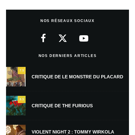
Wolfy
Répondre
17 janvier 2011 à 21 h 37 min
NOS RÉSEAUX SOCIAUX
Ben vu le prix, on ne va pas se priver pour l’acheter 😆
NOS DERNIERS ARTICLES
Laisser un commentaire
7.5
Votre adresse e-mail ne sera pas publiée.
Les champs obligatoires sont
CRITIQUE DE LE MONSTRE DU PLACARD
indiqués avec
*
Commentaire
*
9.5
CRITIQUE DE THE FURIOUS
VIOLENT NIGHT 2 : TOMMY WIRKOLA