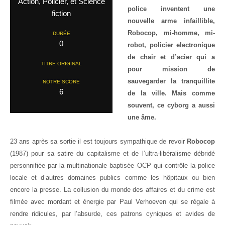
Action, Policier, et Science
police inventent une
fiction
nouvelle arme infaillible,
Robocop, mi-homme, mi-
DURÉE
0
robot, policier electronique
de chair et d’acier qui a
TITRE ORIGINAL
pour mission de
sauvegarder la tranquillite
NOTRE SCORE
6
de la ville. Mais comme
souvent, ce cyborg a aussi
une âme.
23 ans après sa sortie il est toujours sympathique de revoir
Robocop
(1987) pour sa satire du capitalisme et de l’ultra-libéralisme débridé
personnifiée par la multinationale baptisée OCP qui contrôle la police
locale et d’autres domaines publics comme les hôpitaux ou bien
encore la presse. La collusion du monde des affaires et du crime est
filmée avec mordant et énergie par Paul Verhoeven qui se régale à
rendre ridicules, par l’absurde, ces patrons cyniques et avides de