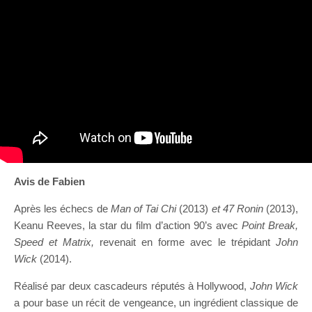
Avis de Fabien
Après les échecs de
Man of Tai Chi
(2013)
et 47 Ronin
(2013),
Keanu Reeves, la star du film d’action 90’s avec
Point Break,
Speed et Matrix,
revenait en forme avec le trépidant
John
Wick
(2014).
Réalisé par deux cascadeurs réputés à Hollywood,
John Wick
a pour base un récit de vengeance, un ingrédient classique de