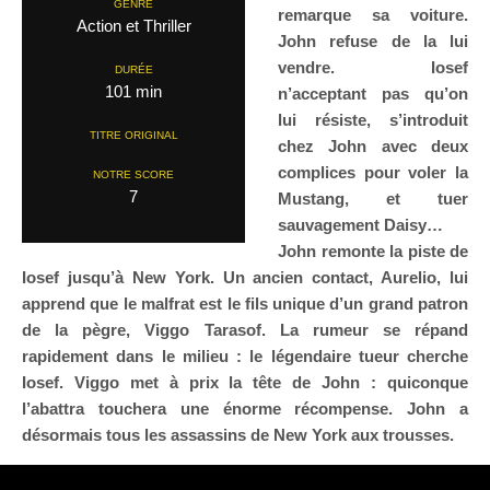
GENRE
remarque sa voiture.
Action et Thriller
John refuse de la lui
vendre. Iosef
DURÉE
101 min
n’acceptant pas qu’on
lui résiste, s’introduit
TITRE ORIGINAL
chez John avec deux
complices pour voler la
NOTRE SCORE
7
Mustang, et tuer
sauvagement Daisy…
John remonte la piste de
Iosef jusqu’à New York. Un ancien contact, Aurelio, lui
apprend que le malfrat est le fils unique d’un grand patron
de la pègre, Viggo Tarasof. La rumeur se répand
rapidement dans le milieu : le légendaire tueur cherche
Iosef. Viggo met à prix la tête de John : quiconque
l’abattra touchera une énorme récompense. John a
désormais tous les assassins de New York aux trousses.