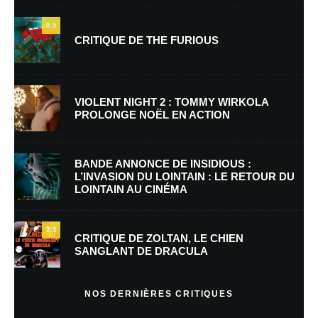
9.5
CRITIQUE DE THE FURIOUS
Nom
*
VIOLENT NIGHT 2 : TOMMY WIRKOLA
PROLONGE NOËL EN ACTION
E-mail
*
Site web
BANDE ANNONCE DE INSIDIOUS :
L’INVASION DU LOINTAIN : LE RETOUR DU
LOINTAIN AU CINÉMA
Enregistrer mon nom, mon e-mail et mon site dans le navigateur pour
mon prochain commentaire.
7.5
CRITIQUE DE ZOLTAN, LE CHIEN
SANGLANT DE DRACULA
En savoir
plus sur la façon dont les données de vos commentaires sont
NOS DERNIÈRES CRITIQUES
traitées