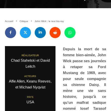
Accueil
Critique
John Wick : le test blu-ray
Depuis la mort de sa
femme bien-aimée, John
RÉALISATEUR
Chad Stahelski et David
Wick passe ses journées
Leitch
à retaper sa Ford
Mustang de 1969, avec
ACTEURS
pour seule compagnie
Alfie Allen, Keanu Reeves,
sa chienne Daisy. Il
et Michael Nyqvist
mène une vie sans
histoire, jusqu’à ce
PAYS
USA
qu’un malfrat sadique
nommé Iosef Tarasof