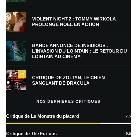
Nom
*
VIOLENT NIGHT 2 : TOMMY WIRKOLA
PROLONGE NOËL EN ACTION
E-mail
*
Site web
BANDE ANNONCE DE INSIDIOUS :
L’INVASION DU LOINTAIN : LE RETOUR DU
LOINTAIN AU CINÉMA
Enregistrer mon nom, mon e-mail et mon site dans le navigateur pour
mon prochain commentaire.
7.5
Prévenez-moi de tous les nouveaux commentaires par e-mail.
CRITIQUE DE ZOLTAN, LE CHIEN
SANGLANT DE DRACULA
Prévenez-moi de tous les nouveaux articles par e-mail.
NOS DERNIÈRES CRITIQUES
Critique de Le Monstre du placard
7.5
En savoir
plus sur la façon dont les données de vos commentaires sont
Critique de The Furious
9.5
traitées