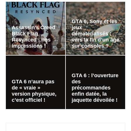
GTA 6, Sony et les
Assassin’s Creed
jeux
Black Flag
dématérialisés :
Resynced : nos
vers la fin d’un âge
impressions !
sur consoles ?
GTA 6 : l’ouverture
GTA 6 n’aura pas
des
de « vraie »
précommandes
version physique,
enfin datée, la
c’est officiel !
jaquette dévoilée !