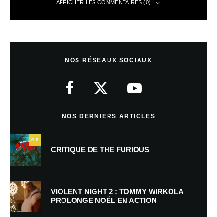
AFFICHER LES COMMENTAIRES (0)
Laisser un commentaire
NOS RÉSEAUX SOCIAUX
Votre adresse e-mail ne sera pas publiée.
Les champs obligatoires sont
indiqués avec
*
Commentaire
*
NOS DERNIERS ARTICLES
9.5
CRITIQUE DE THE FURIOUS
VIOLENT NIGHT 2 : TOMMY WIRKOLA
PROLONGE NOËL EN ACTION
Nom
*