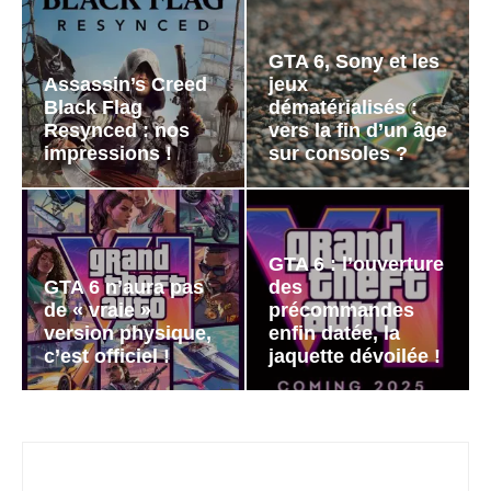
GTA 6, Sony et les
Assassin’s Creed
jeux
Black Flag
dématérialisés :
Resynced : nos
vers la fin d’un âge
impressions !
sur consoles ?
GTA 6 : l’ouverture
GTA 6 n’aura pas
des
de « vraie »
précommandes
version physique,
enfin datée, la
c’est officiel !
jaquette dévoilée !