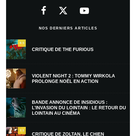
Votre adresse e-mail ne sera pas publiée.
Les champs obligatoires sont
indiqués avec
*
Commentaire
*
NOS DERNIERS ARTICLES
9.5
CRITIQUE DE THE FURIOUS
VIOLENT NIGHT 2 : TOMMY WIRKOLA
PROLONGE NOËL EN ACTION
Nom
*
BANDE ANNONCE DE INSIDIOUS :
L’INVASION DU LOINTAIN : LE RETOUR DU
LOINTAIN AU CINÉMA
E-mail
*
Site web
7.5
CRITIQUE DE ZOLTAN, LE CHIEN