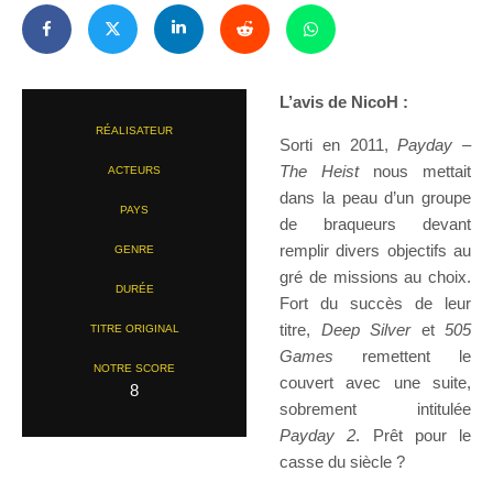
L’avis de NicoH :
RÉALISATEUR
Sorti en 2011,
Payday –
The Heist
nous mettait
ACTEURS
dans la peau d’un groupe
PAYS
de braqueurs devant
remplir divers objectifs au
GENRE
gré de missions au choix.
DURÉE
Fort du succès de leur
titre,
Deep Silver
et
505
TITRE ORIGINAL
Games
remettent le
NOTRE SCORE
couvert avec une suite,
8
sobrement intitulée
Payday 2
. Prêt pour le
casse du siècle ?