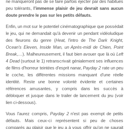
ne manqueront pas de se faire parfois éjecter par des habitués
peu tolérants,
l’immense plaisir de jeu devrait sans aucun
doute prendre le pas sur les petits défauts.
Enfin, un mot sur le potentiel cinématographique que possédait
le jeu, qui ne demandait qu’à devenir un pendant vidéoludique
des fleurons du genre (
Heat,
l’intro de
The Dark Knight,
Ocean’s Eleven, Inside Man, un Après-midi de Chien, Point
Break,…
). Malheureusement, il faut bien avouer que là où
Left
4 Dead
(surtout le 1) retranscrivait génialement ses influences
de films d’horreur teintées d’esprit nanar,
Payday 2
rate un peu
le coche, les différentes missions manquant d’une réelle
identité. Reste une bonne volonté évidente et certaines
références amusantes, y compris dans les succès à
débloquer et jusque dans le trailer de lancement du jeu (voir
lien ci-dessous).
Vous l’aurez compris,
Payday 2
n’est pas exempt de petits
défauts. Mais ceux-ci représentent si peu de choses
comparés au plaisir que le jeu a à vous offrir qu’on ne saurait