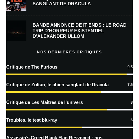
SANGLANT DE DRACULA
Enregistrer mon nom, mon e-mail et mon site dans le navigateur pour
mon prochain commentaire.
BANDE ANNONCE DE IT ENDS : LE ROAD
TRIP D’HORREUR EXISTENTIEL
D’ALEXANDER ULLOM
En savoir
plus sur la façon dont les données de vos commentaires sont
NOS DERNIÈRES CRITIQUES
traitées
Critique de The Furious
9.5
Critique de Zoltan, le chien sanglant de Dracula
7.5
Critique de Les Maîtres de l’univers
8
Troubles, le test blu-ray
6
Assassin’s Creed Black Flag Resynced : nos