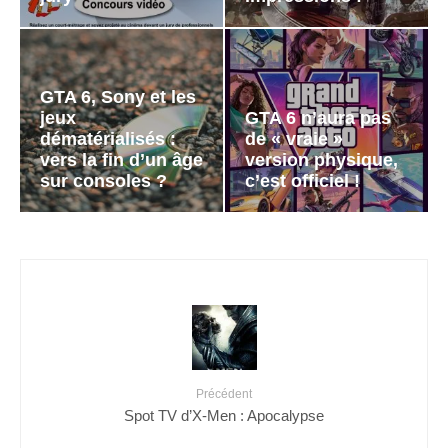
GTA 6, Sony et les
jeux
GTA 6 n’aura pas
dématérialisés :
de « vraie »
vers la fin d’un âge
version physique,
sur consoles ?
c’est officiel !
Précédent
Spot TV d’X-Men : Apocalypse