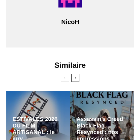
NicoH
Similaire
ESTIVALES 2026
Assassin’s Creed
DU FILM
Black Flag
ARTISANAL : le
Resynced : nos
jury
impressions !