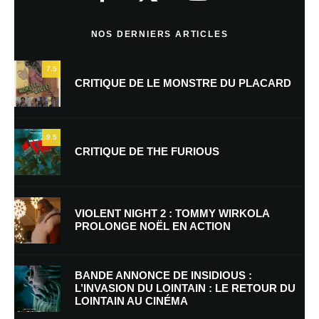
Commentaire
*
NOS DERNIERS ARTICLES
7.5
CRITIQUE DE LE MONSTRE DU PLACARD
9.5
CRITIQUE DE THE FURIOUS
Nom
*
VIOLENT NIGHT 2 : TOMMY WIRKOLA
PROLONGE NOËL EN ACTION
E-mail
*
Site web
BANDE ANNONCE DE INSIDIOUS :
L’INVASION DU LOINTAIN : LE RETOUR DU
LOINTAIN AU CINÉMA
Enregistrer mon nom, mon e-mail et mon site dans le navigateur pour
mon prochain commentaire.