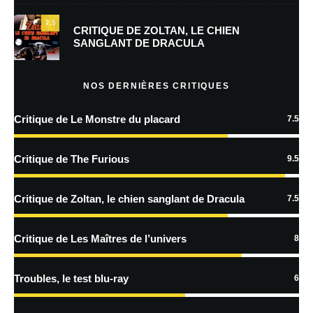
7.5
Prévenez-moi de tous les nouveaux commentaires par e-mail.
CRITIQUE DE ZOLTAN, LE CHIEN
SANGLANT DE DRACULA
Prévenez-moi de tous les nouveaux articles par e-mail.
NOS DERNIÈRES CRITIQUES
Critique de Le Monstre du placard
7.5
En savoir
plus sur la façon dont les données de vos commentaires sont
Critique de The Furious
9.5
traitées
Critique de Zoltan, le chien sanglant de Dracula
7.5
Critique de Les Maîtres de l’univers
8
Troubles, le test blu-ray
6