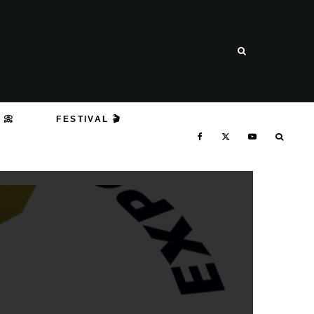
 📀
FESTIVAL 🎬