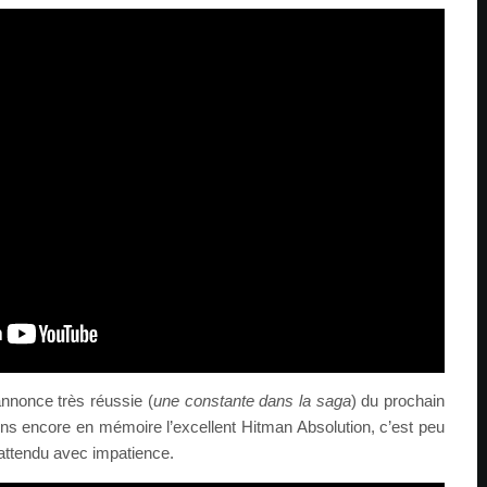
nnonce très réussie (
une constante dans la saga
) du prochain
ns encore en mémoire l’excellent Hitman Absolution, c’est peu
 attendu avec impatience.