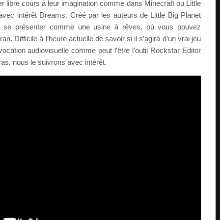
er libre cours à leur imagination comme dans Minecraft ou Little
avec intérêt Dreams. Créé par les auteurs de Little Big Planet
se présenter comme une usine à rêves, où vous pouvez
n. Difficile à l’heure actuelle de savoir si il s’agira d’un vrai jeu
cation audiovisuelle comme peut l’être l’outil Rockstar Editor
s, nous le suivrons avec intérêt.