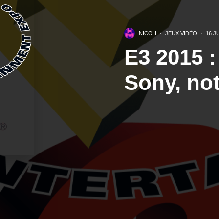
NICOH
·
JEUX VIDÉO
·
16 J
E3 2015 
Sony, not