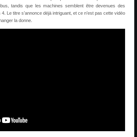
tribus, tandis que les machines semblent être devenues des
 Le titre s’annonce déjà intriguant, et ce n’est pas cette vidéo
hanger la donne.