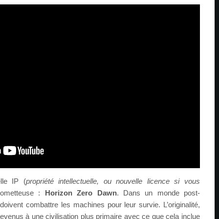
lle IP (
propriété intellectuelle, ou nouvelle licence si vous
rometteuse :
Horizon Zero Dawn
. Dans un monde post-
oivent combattre les machines pour leur survie. L’originalité,
evenus à une civilisation plus primaire avec ce que cela inclue