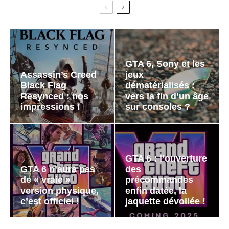
GTA 6, Sony et les
Assassin’s Creed
jeux
Black Flag
dématérialisés :
Resynced : nos
vers la fin d’un âge
impressions !
sur consoles ?
GTA 6 : l’ouverture
GTA 6 n’aura pas
des
de « vraie »
précommandes
version physique,
enfin datée, la
c’est officiel !
jaquette dévoilée !