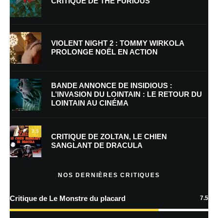
CRITIQUE DE THE FURIOUS
Nom
*
VIOLENT NIGHT 2 : TOMMY WIRKOLA
PROLONGE NOËL EN ACTION
E-mail
*
Site web
BANDE ANNONCE DE INSIDIOUS :
L’INVASION DU LOINTAIN : LE RETOUR DU
LOINTAIN AU CINÉMA
Enregistrer mon nom, mon e-mail et mon site dans le navigateur pour
mon prochain commentaire.
7.5
Prévenez-moi de tous les nouveaux commentaires par e-mail.
CRITIQUE DE ZOLTAN, LE CHIEN
SANGLANT DE DRACULA
Prévenez-moi de tous les nouveaux articles par e-mail.
NOS DERNIÈRES CRITIQUES
Critique de Le Monstre du placard
7.5
En savoir