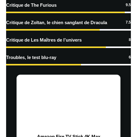
plus sur la façon dont les données de vos commentaires sont
Critique de The Furious
9.5
traitées
Critique de Zoltan, le chien sanglant de Dracula
7.5
Critique de Les Maîtres de l’univers
8
Troubles, le test blu-ray
6
Amazon Fire TV Stick 4K Max