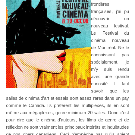
frontières
françaises, j’ai pu
découvrir un
nouveau festival.
Le Festival du
cinéma nouveau
de Montréal. Ne le
connaissant pas
spécialement, je
m’y suis rendu
avec une grande
curiosité. Il faut
savoir que les
salles de cinéma d’art et essais sont assez rares dans un pay
comme le Canada. Ils préfèrent les multiplexes, ils en sont
même aux mégaplexes, genre minimum 20 salles. Donc c’est
pour dire que le cinéma d’auteurs, les films de genre et de
réflexion ne sont vraiment les principaux intérêts et inquiètudes
de nos chers canadiens. Ceci n’empêche pas qu’ils soient