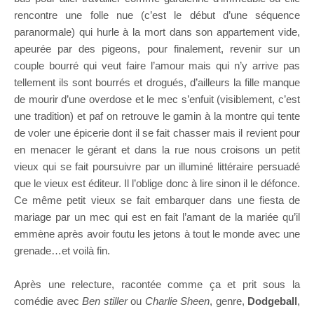
rencontre une folle nue (c’est le début d’une séquence
paranormale) qui hurle à la mort dans son appartement vide,
apeurée par des pigeons, pour finalement, revenir sur un
couple bourré qui veut faire l’amour mais qui n’y arrive pas
tellement ils sont bourrés et drogués, d’ailleurs la fille manque
de mourir d’une overdose et le mec s’enfuit (visiblement, c’est
une tradition) et paf on retrouve le gamin à la montre qui tente
de voler une épicerie dont il se fait chasser mais il revient pour
en menacer le gérant et dans la rue nous croisons un petit
vieux qui se fait poursuivre par un illuminé littéraire persuadé
que le vieux est éditeur. Il l’oblige donc à lire sinon il le défonce.
Ce même petit vieux se fait embarquer dans une fiesta de
mariage par un mec qui est en fait l’amant de la mariée qu’il
emmène après avoir foutu les jetons à tout le monde avec une
grenade…et voilà fin.
Après une relecture, racontée comme ça et prit sous la
comédie avec
Ben stiller
ou
Charlie Sheen
, genre,
Dodgeball
,