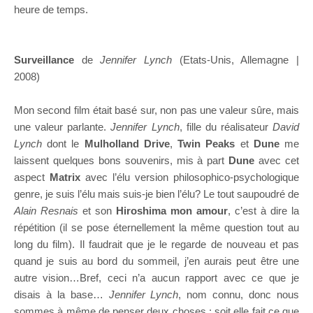
heure de temps.
Surveillance
de
Jennifer Lynch
(Etats-Unis, Allemagne |
2008)
Mon second film était basé sur, non pas une valeur sûre, mais
une valeur parlante.
Jennifer Lynch
, fille du réalisateur
David
Lynch
dont le
Mulholland Drive
,
Twin Peaks
et
Dune
me
laissent quelques bons souvenirs, mis à part
Dune
avec cet
aspect
Matrix
avec l’élu version philosophico-psychologique
genre, je suis l’élu mais suis-je bien l’élu? Le tout saupoudré de
Alain Resnais
et son
Hiroshima mon amour
, c’est à dire la
répétition (il se pose éternellement la même question tout au
long du film). Il faudrait que je le regarde de nouveau et pas
quand je suis au bord du sommeil, j’en aurais peut être une
autre vision…Bref, ceci n’a aucun rapport avec ce que je
disais à la base…
Jennifer Lynch
, nom connu, donc nous
sommes à même de penser deux choses : soit elle fait ce que