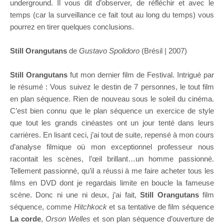
underground. Il vous dit d’observer, de réfléchir et avec le
temps (car la surveillance ce fait tout au long du temps) vous
pourrez en tirer quelques conclusions.
Still Orangutans
de
Gustavo Spolidoro
(Brésil | 2007)
Still Orangutans
fut mon dernier film de Festival. Intrigué par
le résumé : Vous suivez le destin de 7 personnes, le tout film
en plan séquence. Rien de nouveau sous le soleil du cinéma.
C’est bien connu que le plan séquence un exercice de style
que tout les grands cinéastes ont un jour tenté dans leurs
carrières. En lisant ceci, j’ai tout de suite, repensé à mon cours
d’analyse filmique où mon exceptionnel professeur nous
racontait les scènes, l’œil brillant…un homme passionné.
Tellement passionné, qu’il a réussi à me faire acheter tous les
films en DVD dont je regardais limite en boucle la fameuse
scène. Donc ni une ni deux, j’ai fait,
Still Orangutans
film
séquence, comme
Hitchkock
et sa tentative de film séquence
La corde
,
Orson Welles
et son plan séquence d’ouverture de