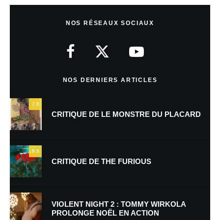
Laisser un commentaire
NOS RÉSEAUX SOCIAUX
Votre adresse e-mail ne sera pas publiée.
Les champs obligatoires sont
indiqués avec
*
Commentaire
*
NOS DERNIERS ARTICLES
7.5
CRITIQUE DE LE MONSTRE DU PLACARD
9.5
CRITIQUE DE THE FURIOUS
Nom
*
VIOLENT NIGHT 2 : TOMMY WIRKOLA
PROLONGE NOËL EN ACTION