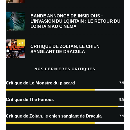
E-mail
*
Site web
BANDE ANNONCE DE INSIDIOUS :
L’INVASION DU LOINTAIN : LE RETOUR DU
LOINTAIN AU CINÉMA
Enregistrer mon nom, mon e-mail et mon site dans le navigateur pour
mon prochain commentaire.
7.5
Prévenez-moi de tous les nouveaux commentaires par e-mail.
CRITIQUE DE ZOLTAN, LE CHIEN
SANGLANT DE DRACULA
Prévenez-moi de tous les nouveaux articles par e-mail.
NOS DERNIÈRES CRITIQUES
Critique de Le Monstre du placard
7.5
En savoir
plus sur la façon dont les données de vos commentaires sont
Critique de The Furious
9.5
traitées
Critique de Zoltan, le chien sanglant de Dracula
7.5