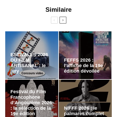
Similaire
ESTIVALES 2026
DU FILM
FEFFS 2026 :
ARTISANAL : le
l’affiche de la 19e
jury
édition dévoilée
Festival du Film
Francophone
d’Angoulême 2026
: la sélection de la
NIFFF 2026 : le
19e édition
palmarès complet