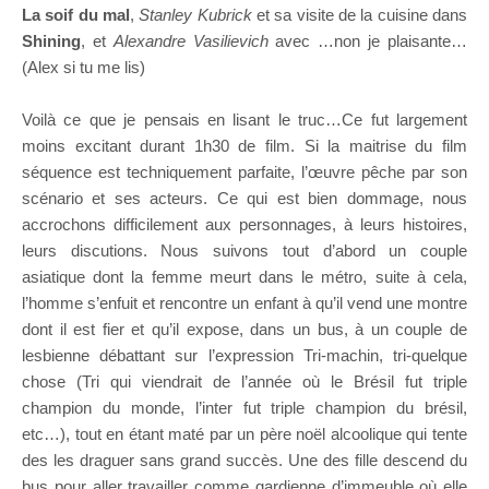
La soif du mal
,
Stanley Kubrick
et sa visite de la cuisine dans
Shining
, et
Alexandre Vasilievich
avec …non je plaisante…
(Alex si tu me lis)
Voilà ce que je pensais en lisant le truc…Ce fut largement
moins excitant durant 1h30 de film. Si la maitrise du film
séquence est techniquement parfaite, l’œuvre pêche par son
scénario et ses acteurs. Ce qui est bien dommage, nous
accrochons difficilement aux personnages, à leurs histoires,
leurs discutions. Nous suivons tout d’abord un couple
asiatique dont la femme meurt dans le métro, suite à cela,
l’homme s’enfuit et rencontre un enfant à qu’il vend une montre
dont il est fier et qu’il expose, dans un bus, à un couple de
lesbienne débattant sur l’expression Tri-machin, tri-quelque
chose (Tri qui viendrait de l’année où le Brésil fut triple
champion du monde, l’inter fut triple champion du brésil,
etc…), tout en étant maté par un père noël alcoolique qui tente
des les draguer sans grand succès. Une des fille descend du
bus pour aller travailler comme gardienne d’immeuble où elle