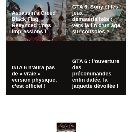
GTA 6, Sony et les
Assassin’s Creed
jeux
Black Flag
dématérialisés :
Resynced : nos
vers la fin d’un âge
impressions !
sur consoles ?
GTA 6 : l’ouverture
GTA 6 n’aura pas
des
de « vraie »
précommandes
version physique,
enfin datée, la
c’est officiel !
jaquette dévoilée !