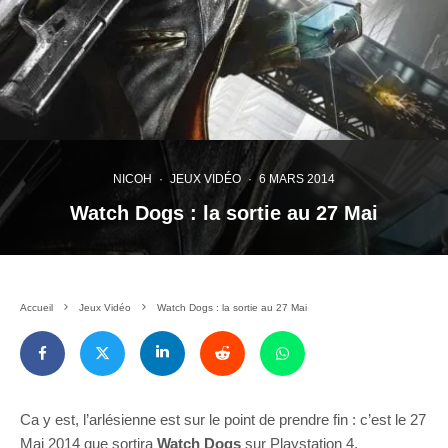
NICOH
·
JEUX VIDÉO
·
6 MARS 2014
Watch Dogs : la sortie au 27 Mai
Accueil
Jeux Vidéo
Watch Dogs : la sortie au 27 Mai
Ca y est, l’arlésienne est sur le point de prendre fin : c’est le 27
Mai 2014 que sortira
Watch Dogs
sur Playstation 4,