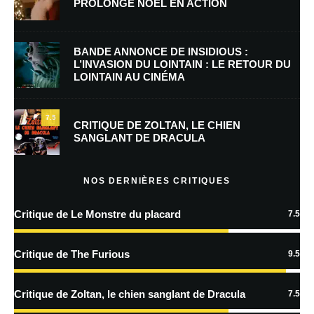
PROLONGE NOËL EN ACTION
E-mail
*
Site web
BANDE ANNONCE DE INSIDIOUS :
L’INVASION DU LOINTAIN : LE RETOUR DU
LOINTAIN AU CINÉMA
Enregistrer mon nom, mon e-mail et mon site dans le navigateur pour
mon prochain commentaire.
7.5
Prévenez-moi de tous les nouveaux commentaires par e-mail.
CRITIQUE DE ZOLTAN, LE CHIEN
SANGLANT DE DRACULA
Prévenez-moi de tous les nouveaux articles par e-mail.
NOS DERNIÈRES CRITIQUES
Critique de Le Monstre du placard
7.5
En savoir
plus sur la façon dont les données de vos commentaires sont
Critique de The Furious
9.5
traitées
Critique de Zoltan, le chien sanglant de Dracula
7.5