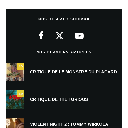
Laisser un commentaire
NOS RÉSEAUX SOCIAUX
Votre adresse e-mail ne sera pas publiée.
Les champs obligatoires sont
indiqués avec
*
Commentaire
*
NOS DERNIERS ARTICLES
7.5
CRITIQUE DE LE MONSTRE DU PLACARD
9.5
CRITIQUE DE THE FURIOUS
Nom
*
VIOLENT NIGHT 2 : TOMMY WIRKOLA