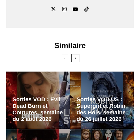
Similaire
Sorties VOD : Evil
Sorties VOD US :
Dead Burn et
Supergirl et Robin
Coutures, semaine
des Bois, semaine
du 2 août 2026
du 26 juillet 2026