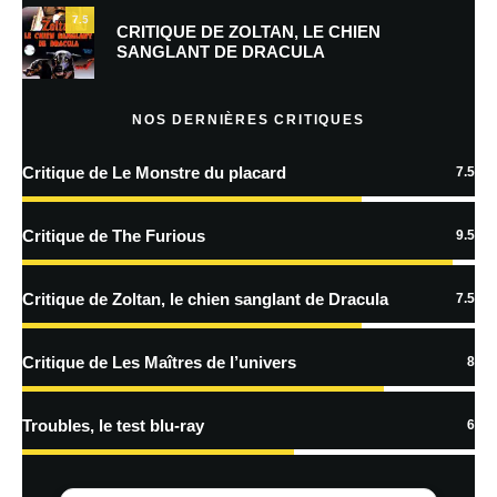
7.5
Prévenez-moi de tous les nouveaux commentaires par e-mail.
CRITIQUE DE ZOLTAN, LE CHIEN
SANGLANT DE DRACULA
Prévenez-moi de tous les nouveaux articles par e-mail.
NOS DERNIÈRES CRITIQUES
Critique de Le Monstre du placard
7.5
En savoir
plus sur la façon dont les données de vos commentaires sont
Critique de The Furious
9.5
traitées
Critique de Zoltan, le chien sanglant de Dracula
7.5
Critique de Les Maîtres de l’univers
8
Troubles, le test blu-ray
6