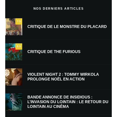
Commentaire
*
NOS DERNIERS ARTICLES
7.5
CRITIQUE DE LE MONSTRE DU PLACARD
9.5
CRITIQUE DE THE FURIOUS
Nom
*
VIOLENT NIGHT 2 : TOMMY WIRKOLA
PROLONGE NOËL EN ACTION
E-mail
*
Site web
BANDE ANNONCE DE INSIDIOUS :
L’INVASION DU LOINTAIN : LE RETOUR DU
LOINTAIN AU CINÉMA
Enregistrer mon nom, mon e-mail et mon site dans le navigateur pour
mon prochain commentaire.