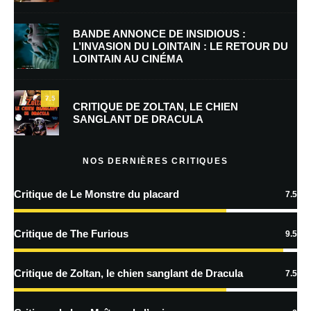
BANDE ANNONCE DE INSIDIOUS :
L’INVASION DU LOINTAIN : LE RETOUR DU
LOINTAIN AU CINÉMA
Enregistrer mon nom, mon e-mail et mon site dans le navigateur pour
mon prochain commentaire.
7.5
Prévenez-moi de tous les nouveaux commentaires par e-mail.
CRITIQUE DE ZOLTAN, LE CHIEN
SANGLANT DE DRACULA
Prévenez-moi de tous les nouveaux articles par e-mail.
NOS DERNIÈRES CRITIQUES
Critique de Le Monstre du placard
7.5
En savoir
plus sur la façon dont les données de vos commentaires sont
Critique de The Furious
9.5
traitées
Critique de Zoltan, le chien sanglant de Dracula
7.5