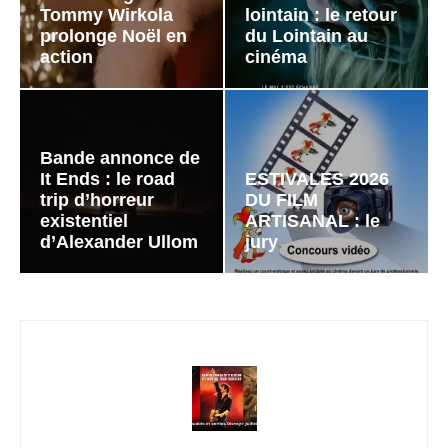
Tommy Wirkola
lointain : le retour
prolonge Noël en
du Lointain au
action
cinéma
Bande annonce de
It Ends : le road
ESTIVALES 2026
trip d’horreur
DU FILM
existentiel
ARTISANAL : le
d’Alexander Ullom
jury