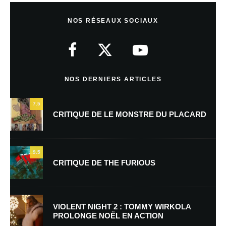
Laisser un commentaire
NOS RÉSEAUX SOCIAUX
Votre adresse e-mail ne sera pas publiée.
Les champs obligatoires sont
indiqués avec
*
Commentaire
*
NOS DERNIERS ARTICLES
7.5
CRITIQUE DE LE MONSTRE DU PLACARD
9.5
CRITIQUE DE THE FURIOUS
Nom
*
VIOLENT NIGHT 2 : TOMMY WIRKOLA
PROLONGE NOËL EN ACTION
E-mail
*
Site web