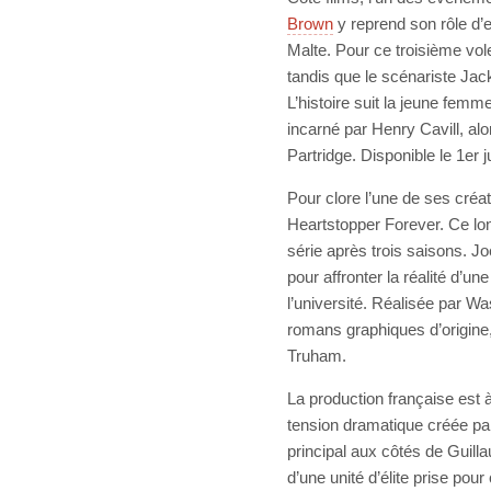
Brown
y reprend son rôle d’
Malte. Pour ce troisième vole
tandis que le scénariste Ja
L’histoire suit la jeune femm
incarné par Henry Cavill, al
Partridge. Disponible le 1er jui
Pour clore l’une de ses créati
Heartstopper Forever. Ce lon
série après trois saisons. Jo
pour affronter la réalité d’un
l’université. Réalisée par W
romans graphiques d’origine,
Truham.
La production française est à
tension dramatique créée par 
principal aux côtés de Guill
d’une unité d’élite prise pour