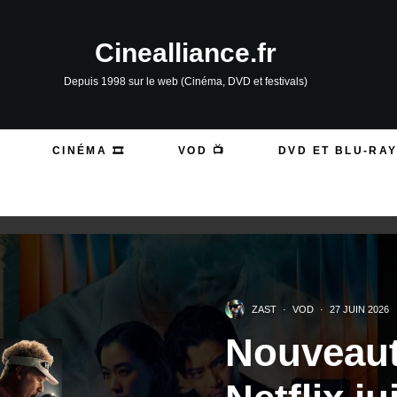
Cinealliance.fr
Depuis 1998 sur le web (Cinéma, DVD et festivals)
CINÉMA 🎞️
VOD 📺
DVD ET BLU-RAY
ZAST
·
VOD
·
27 JUIN 2026
Nouveaut