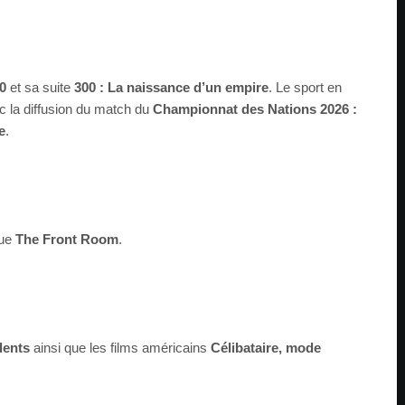
0
et sa suite
300 : La naissance d’un empire
. Le sport en
ec la diffusion du match du
Championnat des Nations 2026 :
e
.
que
The Front Room
.
dents
ainsi que les films américains
Célibataire, mode