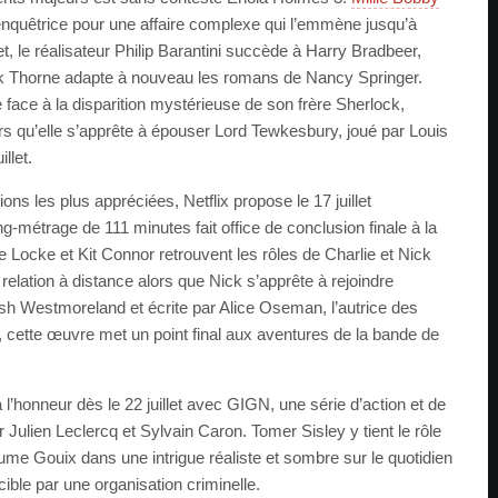
enquêtrice pour une affaire complexe qui l’emmène jusqu’à
t, le réalisateur Philip Barantini succède à Harry Bradbeer,
ck Thorne adapte à nouveau les romans de Nancy Springer.
e face à la disparition mystérieuse de son frère Sherlock,
ors qu’elle s’apprête à épouser Lord Tewkesbury, joué par Louis
llet.
ons les plus appréciées, Netflix propose le 17 juillet
g-métrage de 111 minutes fait office de conclusion finale à la
e Locke et Kit Connor retrouvent les rôles de Charlie et Nick
e relation à distance alors que Nick s’apprête à rejoindre
ash Westmoreland et écrite par Alice Oseman, l’autrice des
 cette œuvre met un point final aux aventures de la bande de
 l’honneur dès le 22 juillet avec GIGN, une série d’action et de
Julien Leclercq et Sylvain Caron. Tomer Sisley y tient le rôle
aume Gouix dans une intrigue réaliste et sombre sur le quotidien
 cible par une organisation criminelle.