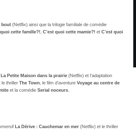
 bout
(Netflix) ainsi que la trilogie familiale de comédie
quoi cette famille?!
,
C’est quoi cette mamie?!
et
C’est quoi
e
La Petite Maison dans la prairie
(Netflix) et l’adaptation
 le thriller
The Town
, le film d’aventure
Voyage au centre de
mite
et la comédie
Serial noceurs
.
mmersif
La Dérive : Cauchemar en mer
(Netflix) et le thriller