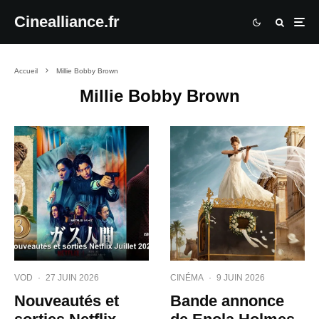
Cinealliance.fr
Accueil
Millie Bobby Brown
Millie Bobby Brown
VOD
·
27 JUIN 2026
CINÉMA
·
9 JUIN 2026
Nouveautés et
Bande annonce