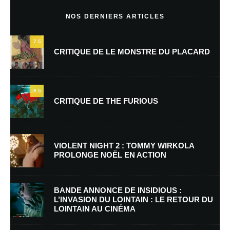
Commentaire
*
NOS DERNIERS ARTICLES
7.5
CRITIQUE DE LE MONSTRE DU PLACARD
9.5
CRITIQUE DE THE FURIOUS
Nom
*
VIOLENT NIGHT 2 : TOMMY WIRKOLA
PROLONGE NOËL EN ACTION
E-mail
*
Site web
BANDE ANNONCE DE INSIDIOUS :
L’INVASION DU LOINTAIN : LE RETOUR DU
LOINTAIN AU CINÉMA
Enregistrer mon nom, mon e-mail et mon site dans le navigateur pour
mon prochain commentaire.