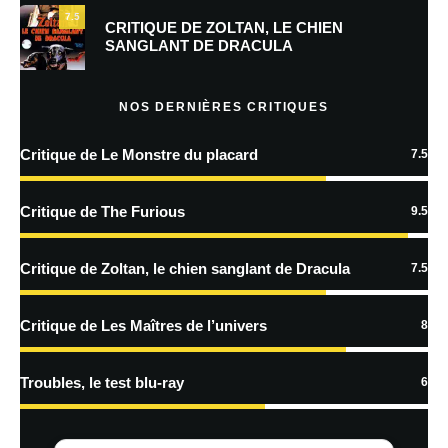
7.5
Prévenez-moi de tous les nouveaux commentaires par e-mail.
CRITIQUE DE ZOLTAN, LE CHIEN
SANGLANT DE DRACULA
Prévenez-moi de tous les nouveaux articles par e-mail.
NOS DERNIÈRES CRITIQUES
Critique de Le Monstre du placard
7.5
En savoir
plus sur la façon dont les données de vos commentaires sont
Critique de The Furious
9.5
traitées
Critique de Zoltan, le chien sanglant de Dracula
7.5
Critique de Les Maîtres de l’univers
8
Troubles, le test blu-ray
6