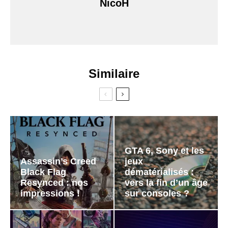
NicoH
Similaire
GTA 6, Sony et les
Assassin’s Creed
jeux
Black Flag
dématérialisés :
Resynced : nos
vers la fin d’un âge
impressions !
sur consoles ?