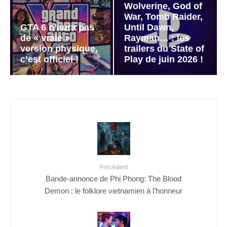
Wolverine, God of
War, Tomb Raider,
GTA 6 n’aura pas
Until Dawn,
de « vraie »
Rayman… : les
version physique,
trailers du State of
c’est officiel !
Play de juin 2026 !
Précédent
Bande-annonce de Phi Phong: The Blood
Demon : le folklore vietnamien à l’honneur