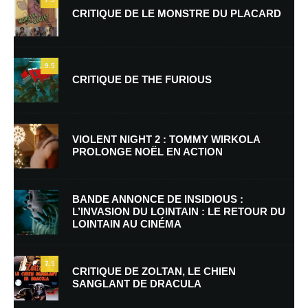
CRITIQUE DE LE MONSTRE DU PLACARD
9.5
CRITIQUE DE THE FURIOUS
Nom
*
VIOLENT NIGHT 2 : TOMMY WIRKOLA
PROLONGE NOËL EN ACTION
E-mail
*
Site web
BANDE ANNONCE DE INSIDIOUS :
L’INVASION DU LOINTAIN : LE RETOUR DU
LOINTAIN AU CINÉMA
Enregistrer mon nom, mon e-mail et mon site dans le navigateur pour
mon prochain commentaire.
7.5
Prévenez-moi de tous les nouveaux commentaires par e-mail.
CRITIQUE DE ZOLTAN, LE CHIEN
SANGLANT DE DRACULA
Prévenez-moi de tous les nouveaux articles par e-mail.