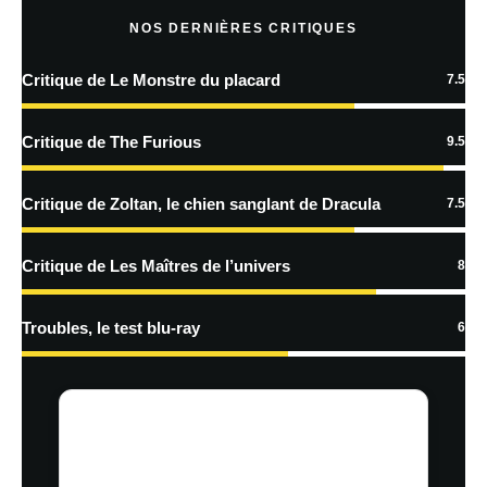
NOS DERNIÈRES CRITIQUES
Critique de Le Monstre du placard
7.5
En savoir
plus sur la façon dont les données de vos commentaires sont
Critique de The Furious
9.5
traitées
Critique de Zoltan, le chien sanglant de Dracula
7.5
Critique de Les Maîtres de l’univers
8
Troubles, le test blu-ray
6