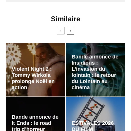
Similaire
Bande annonce de
Insidious :
Violent Night 2 :
L’invasion du
Tommy Wirkola
lointain : le retour
prolonge Noël en
du Lointain au
action
cinéma
Bande annonce de
It Ends : le road
ESTIVALES 2026
trip d’horreur
DU FILM