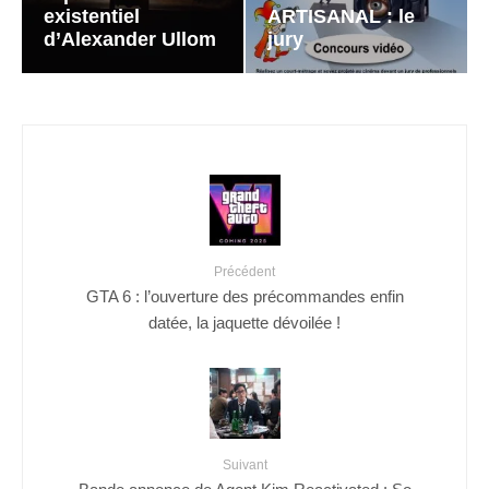
existentiel
ARTISANAL : le
d’Alexander Ullom
jury
Précédent
GTA 6 : l’ouverture des précommandes enfin
datée, la jaquette dévoilée !
Suivant
Bande annonce de Agent Kim Reactivated : So