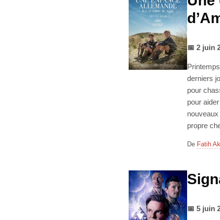
Une 
d’Am
📅 2 juin 
Printemps 
derniers j
pour chass
pour aider
nouveaux c
propre ch
De
Fatih Ak
Sign
📅 5 juin 