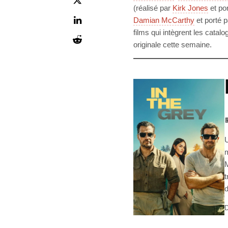
(réalisé par
Kirk Jones
et po
Damian McCarthy
et porté 
films qui intègrent les cata
originale cette semaine.

U
m
M
t
d
D