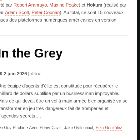
rté par
Robert Aramayo
,
Maxine Peake
) et
Hokum
(réalisé par
par
Adam Scott
,
Peter Coonan
). Au total, ce sont 15 nouveaux
logues des plateformes numériques américaines en version
In the Grey
 2 juin 2026
| ⭐⭐⭐
ne équipe d’agents d’élite est constituée pour récupérer le
illiard de dollars subtilisé par un businessman impitoyable.
ais ce qui devait être un vol à main armée bien organisé va se
ransformer en jeu très dangereux fait de tromperies et
’agendas secrets….
e Guy Ritchie • Avec Henry Cavill, Jake Gyllenhaal,
Eiza González