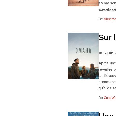
sa maison 
au-delà d
De
Annemar
Sur 
📅 5 juin 
Après une 
réveillés 
la découve
commence 
qu’elles 
De
Cole We