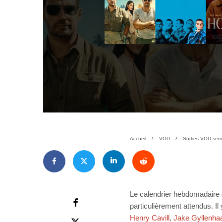
Accueil
VOD
Sorties VOD sem
Le calendrier hebdomadaire 
particulièrement attendus. Il y
Henry Cavill
,
Jake Gyllenhaa