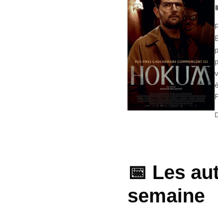

P
B
p
p
v
é
F
D
📅 Les aut
semaine