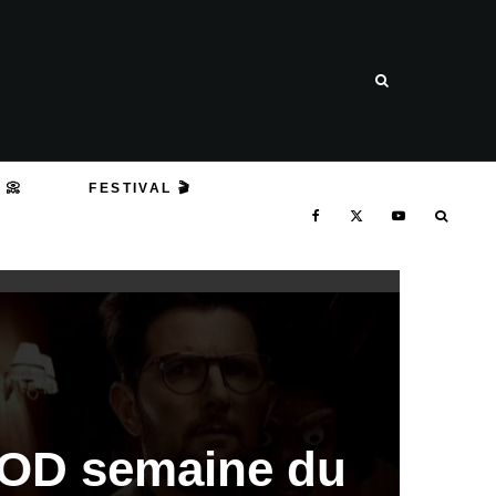
 📀
FESTIVAL 🎬
VOD semaine du