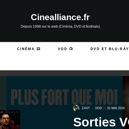
Cinealliance.fr
Depuis 1998 sur le web (Cinéma, DVD et festivals)
CINÉMA 🎞️
VOD 📺
DVD ET BLU-RAY
ZAST
·
VOD
·
31 MAI 2026
Sorties 