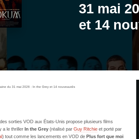
31 mai 20
et 14 no
aine du 31 mai 2026 : In the Grey et 14 nouveautés
des sorties VOD aux États-Unis propose plusieurs films
 a le thriller
In the Grey
(réalisé par
Guy Ritchie
et porté par
l
) tout comme les lancements en VOD de
Plus fort que moi