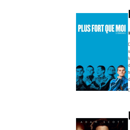

D
s
l
d
t
d
D