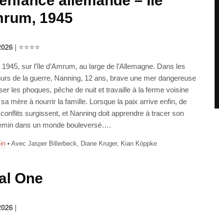
enfance allemande – Île
rum, 1945
2026
| ⭐⭐⭐⭐
1945, sur l’île d’Amrum, au large de l’Allemagne. Dans les
ours de la guerre, Nanning, 12 ans, brave une mer dangereuse
er les phoques, pêche de nuit et travaille à la ferme voisine
 sa mère à nourrir la famille. Lorsque la paix arrive enfin, de
onflits surgissent, et Nanning doit apprendre à tracer son
emin dans un monde bouleversé….
in
• Avec Jasper Billerbeck, Diane Kruger, Kian Köppke
al One
2026
|