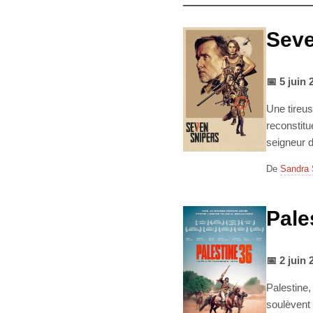
Seve
📅 5 juin 
Une tireus
reconstitu
seigneur 
De
Sandra 
Pale
📅 2 juin 
Palestine,
soulèvent 